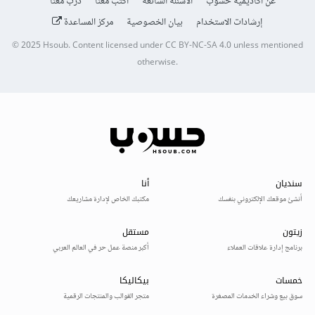
عن أكاديمية حسوب
الأسئلة الشائعة
اكتب معنا
درّب معنا
إرشادات الاستخدام
بيان الخصوصية
مركز المساعدة
© 2025
Hsoub
.
Content licensed under
CC BY-NC-SA 4.0
unless mentioned
otherwise.