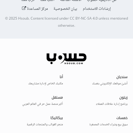
عن أكاديمية حسوب
الأسئلة الشائعة
اكتب معنا
درّب معنا
إرشادات الاستخدام
بيان الخصوصية
مركز المساعدة
© 2025
Hsoub
.
Content licensed under
CC BY-NC-SA 4.0
unless mentioned
otherwise.