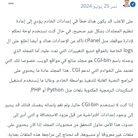
نشر
25 يوليو 2024
على الأغلب قد يكون هناك خطأ في إعدادات الخادم يؤدي إلى إعادة
تنظيم المجلدات بشكل غير صحيح، في حال كنت تستخدم لوحة تحكم
لإدارة موقعك مثل cPanel تأكد من الإعدادات هناك و أيضا إطلع على ال
logs الخاصة بالموقع لتتبع التغييرات التي تمت عليه، أما المجلد الذي
وجدته باسم CGI-bin هو مجلد شائع في مواقع الويب، خصوصا تلك التي
تعتمد على الخوادم التي تدعم CGI ، هذا المجلد عادة ما يحتوي على
البرامج النصية القابلة للتنفيذ بواسطة الخادم، وغالبا ما يُستخدم لتشغيل
السكربتات البرمجية المكتوبة بلغات مثل Python أو PHP.
إذا كنت لا تستخدم CGI-bin حاليا، ولم تقم بإنشائه بنفسك فذلك قد يشير
إلى وجود إعدادات افتراضية من قبل مزود الاستضافة و التي أدى إلى
حدوث هذا الأمر، حاول التحقق من محتويات المجلد إذا كان يحتوي على
ملفات غير معروفة أو مشبوهة، قد تحتاج إلى مراجعة هذه الملفات بعناية.