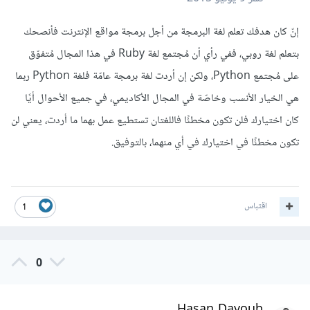
إنّ كان هدفك تعلم لغة البرمجة من أجل برمجة مواقع الإنترنت فأنصحك
بتعلم لغة روبي، ففي رأي أن مُجتمع لغة Ruby في هذا المجال مُتفوّق
على مُجتمع Python، ولكن إن أردت لغة برمجة عامّة فلغة Python ربما
هي الخيار الأنسب وخاصّة في المجال الأكاديمي، في جميع الأحوال أيًا
كان اختيارك فلن تكون مخطئًا فاللغتان تستطيع عمل بهما ما أردت، يعني لن
تكون مخطئًا في اختيارك في أي منهما، بالتوفيق.
اقتباس
1
0
Hasan Dayoub