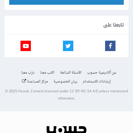
تابعنا على
عن أكاديمية حسوب
الأسئلة الشائعة
اكتب معنا
درّب معنا
إرشادات الاستخدام
بيان الخصوصية
مركز المساعدة
© 2025
Hsoub
.
Content licensed under
CC BY-NC-SA 4.0
unless mentioned
otherwise.