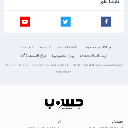
تابعنا على
عن أكاديمية حسوب
الأسئلة الشائعة
اكتب معنا
درّب معنا
إرشادات الاستخدام
بيان الخصوصية
مركز المساعدة
© 2025
Hsoub
.
Content licensed under
CC BY-NC-SA 4.0
unless mentioned
otherwise.