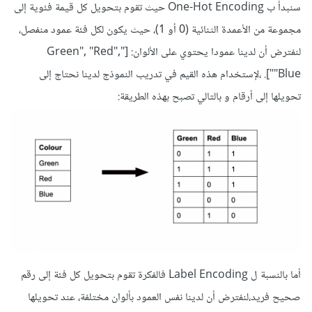
سنبدأ ب One-Hot Encoding حيث تقوم بتحويل كل قيمة فئوية إلى
مجموعة من الأعمدة الثنائية (0 أو 1)، حيث يكون لكل فئة عمود منفصل،
لنفترض أن لدينا عمودا يحتوي على الألوان: ["Green", "Red",
"Blue"]. ،لإستخدام هذه القيم في تدريب النموذج لدينا نحتاج إلى
تحويلها إلى أرقام و بالتالي تصبح بهذه الطريقة:
أما بالنسبة ل Label Encoding فالفكرة تقوم بتحويل كل فئة إلى رقم
صحيح فريد،لنفترض أن لدينا نفس العمود بألوان مختلفة، عند تحويلها