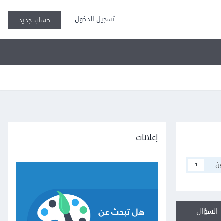
تسجيل الدخول
حساب جديد
إعلانات
ن
1
السؤال