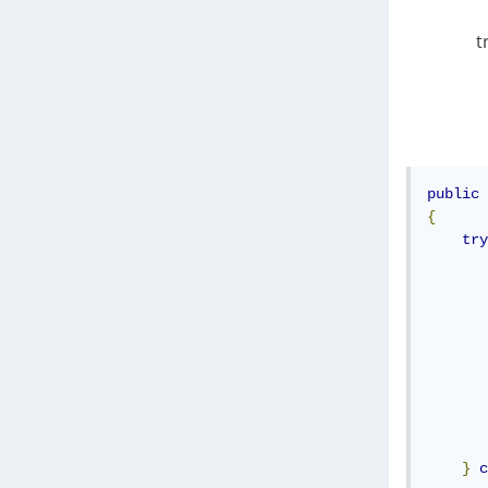
ما تفشل محاولة تسجيل الدخول واستخدام try-
public
{
try
       
       
       
}
c