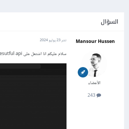
السؤال
Mansour Hussen
نشر
23 يوليو 2024
سلام عليكم انا اشتعل على resutful api عملت Login يعمل بشكل ممتاز في local لكن في VPS لايعمل
الأعضاء
243