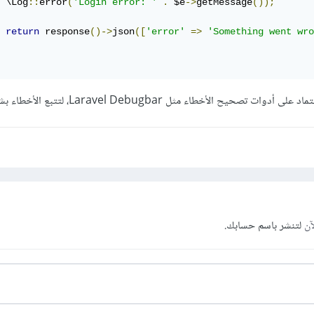
 \Log
::
error
(
'Login error: '
.
 $e
->
getMessage
());
return
 response
()->
json
([
'error'
=>
'Something went wro
يح الأخطاء مثل Laravel Debugbar، لتتبع الأخطاء بشكل أفضل.
آن
لتنشر باسم حسابك.