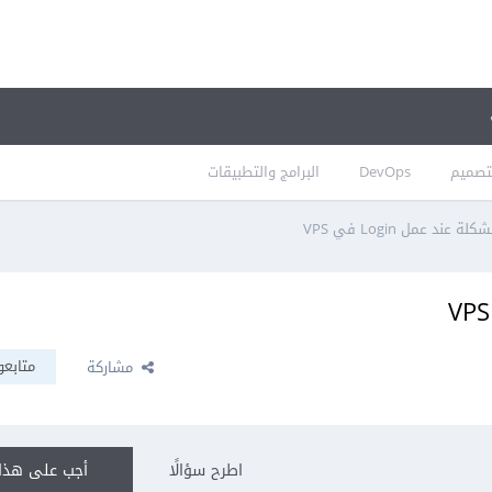
تصميم
DevOps
البرامج والتطبيقات
عند عمل Login في VPS
متابعو
مشاركة
اطرح سؤالًا
أجب على هذا 