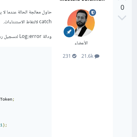
0
catch لالتقاط الاستثناءات.
ودالة Log::error لتسجيل رسالة الخطأ في ملف السجلات.
الأعضاء
231
21.6k
Token
;
1
);