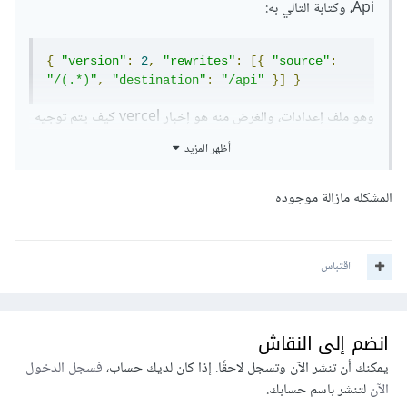
Api، وكتابة التالي به:
{
"version"
:
2
,
"rewrites"
:
[{
"source"
:
"/(.*)"
,
"destination"
:
"/api"
}]
}
وهو ملف إعدادات، والغرض منه هو إخبار vercel كيف يتم توجيه
الطلبات وفي الكود قمت بتوجيه ذلك إلى مجلد api
أظهر المزيد
ستجد تفصيل هنا:
المشكله مازالة موجوده
https://vercel.com/guides/using-express-with-
vercel
اقتباس
انضم إلى النقاش
يمكنك أن تنشر الآن وتسجل لاحقًا. إذا كان لديك حساب،
فسجل الدخول
الآن
لتنشر باسم حسابك.