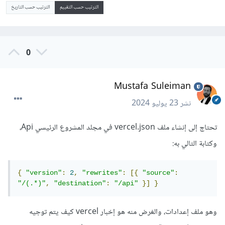
الترتيب حسب التقييم
الترتيب حسب التاريخ
0
Mustafa Suleiman
نشر
23 يوليو 2024
تحتاج إلى إنشاء ملف vercel.json في مجلد المشروع الرئيسي Api،
وكتابة التالي به:
{
"version"
:
2
,
"rewrites"
:
[{
"source"
:
"/(.*)"
,
"destination"
:
"/api"
}]
}
وهو ملف إعدادات، والغرض منه هو إخبار vercel كيف يتم توجيه