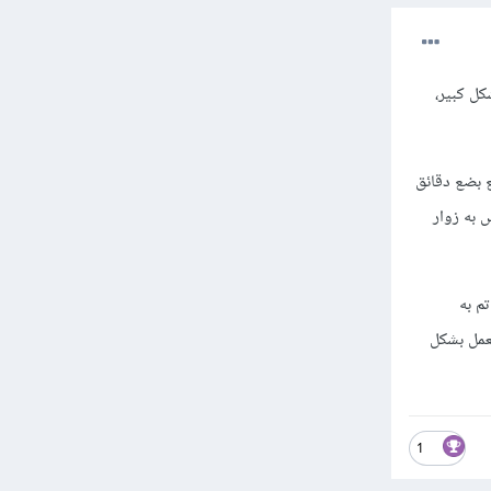
 بشكل كبير،
 يتعطل الموقع بضع دقائق
 به زوار
م به
عمل بشكل
1