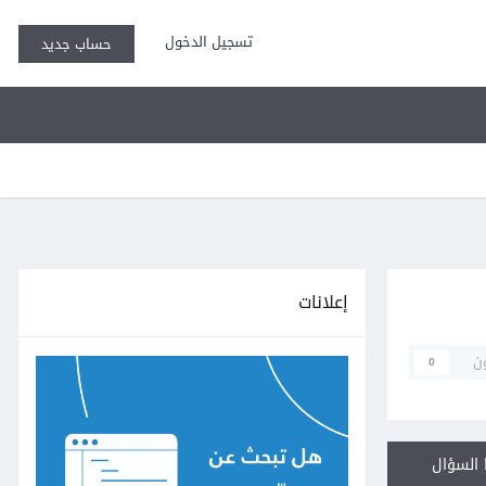
تسجيل الدخول
حساب جديد
إعلانات
ن
0
السؤال