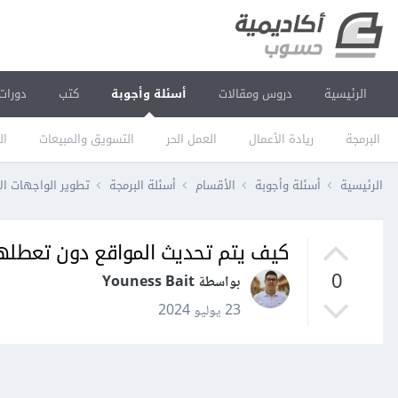
الرئيسية
دروس ومقالات
أسئلة وأجوبة
كتب
دورات
البرمجة
ريادة الأعمال
العمل الحر
التسويق والمبيعات
ال
الرئيسية
أسئلة وأجوبة
الأقسام
أسئلة البرمجة
تطوير الواجهات ال
كيف يتم تحديث المواقع دون تعطله
0
بواسطة Youness Bait
23 يوليو 2024