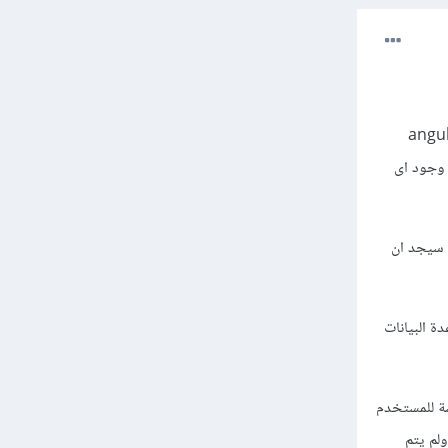
كان الموقع يستخدم اطر عمل للواجهات الامامية مثل react او vue او angular
 وجود اى
ة سيجد ان
ة البيانات
ة للمستخدم
ولم يتم