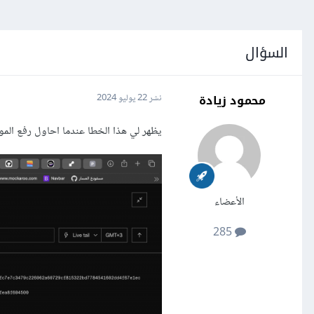
السؤال
محمود زيادة
نشر
22 يوليو 2024
يظهر لي هذا الخطا عندما احاول رفع الموقع على render ورفعت ملف الم
الأعضاء
285