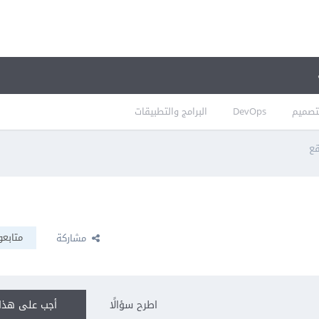
تصميم
DevOps
البرامج والتطبيقات
قع
متابعو
مشاركة
اطرح سؤالًا
أجب على هذا 