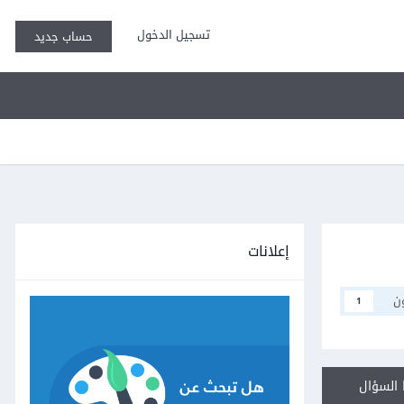
تسجيل الدخول
حساب جديد
إعلانات
ن
1
السؤال