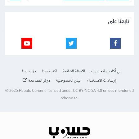
تابعنا على
عن أكاديمية حسوب
الأسئلة الشائعة
اكتب معنا
درّب معنا
إرشادات الاستخدام
بيان الخصوصية
مركز المساعدة
© 2025
Hsoub
.
Content licensed under
CC BY-NC-SA 4.0
unless mentioned
otherwise.