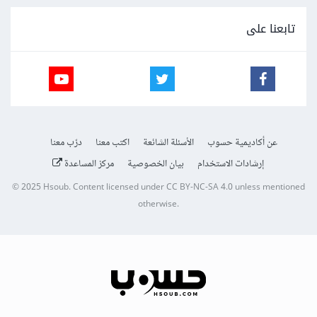
تابعنا على
عن أكاديمية حسوب
الأسئلة الشائعة
اكتب معنا
درّب معنا
إرشادات الاستخدام
بيان الخصوصية
مركز المساعدة
© 2025
Hsoub
.
Content licensed under
CC BY-NC-SA 4.0
unless mentioned
otherwise.