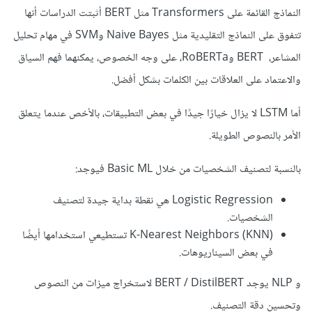
النماذج القائمة على Transformers مثل BERT أثبتت الدراسات أنها
تتفوق على النماذج التقليدية مثل Naive Bayes وSVM في مهام تحليل
المشاعر، BERT وRoBERTa، على وجه الخصوص، يمكنهما فهم السياق
والاعتماد على العلاقات بين الكلمات بشكل أفضل.
أما LSTM لا يزال خيارًا جيدًا في بعض التطبيقات، بالأخص عندما يتعلق
الأمر بالنصوص الطويلة.
بالنسبة لتصنيف الشخصيات من خلال Basic ML فيوجد:
Logistic Regression هي نقطة بداية جيدة لتصنيف
الشخصيات.
K-Nearest Neighbors (KNN) تستطيعي استخدامها أيضًا
في بعض السيناريوهات.
و NLP يوجد BERT / DistilBERT لاستخراج ميزات من النصوص
وتحسين دقة التصنيف.