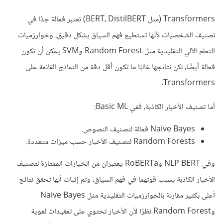
Transformers (مثل BERT، DistilBERT) تعتبر فعالة جدًا في
تصنيف الشخصيات لأنها تستطيع فهم السياق بشكل دقيق، وخوارزميات
التعلم الآلي التقليدية مثل Random Forest وSVM يمكن أن تكون
فعالة أيضًا، لكن نتائجها غالبًا ما تكون أقل دقة من النماذج القائمة على
Transformers.
أما تصنيف الأخبار الكاذبة، ففي Basic ML:
Naive Bayes فعالة لتصنيف النصوص.
Random Forests لتصنيف الأخبار حسب ميزات متعددة.
وفي NLP BERT وRoBERTa يعتبران من الخيارات الممتازة لتصنيف
الأخبار الكاذبة بسبب قوتهما في فهم السياق، وتم إثبات
أنها تحقق نتائج
أعلى بكثير مقارنة بالخوارزميات التقليدية مثل Naive Bayes
وRandom Forest نظرًا لأن الأخبار تحتوي على تعقيدات لغوية