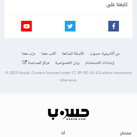
تابعنا على
عن أكاديمية حسوب
الأسئلة الشائعة
اكتب معنا
درّب معنا
إرشادات الاستخدام
بيان الخصوصية
مركز المساعدة
© 2025
Hsoub
.
Content licensed under
CC BY-NC-SA 4.0
unless mentioned
otherwise.