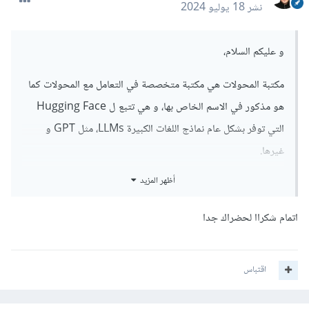
نشر
18 يوليو 2024
و عليكم السلام،
مكتبة المحولات هي مكتبة متخصصة في التعامل مع المحولات كما
هو مذكور في الاسم الخاص بها، و هي تتبع ل Hugging Face
التي توفر بشكل عام نماذج اللغات الكبيرة LLMs، مثل GPT و
غيرها.
أظهر المزيد
بشكل عام المحولات هي عبارة عن نماذج متقدمة و قد استعمالها في
البداية فقط في مجال اللغات الطبيعية و لكن لاحقًا تم تطوير نسخة
اتمام شكراا لحضراك جدا
منها لمجال الرؤية الحاسوبية.
تعتمد هذه النماذج بشكل كبير على ما يدعى ب "تقنية الانتباه"
اقتباس
Attention و هي تشبه في مخططها الشبكة العصبية البسيطة
الخطية و لكن تختلف عنها في أن الأوزان الخاصة بها ديناميكية