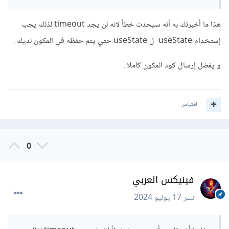
المستهدفة من هذه العملية
}
هذا ما أخبرتك به أنه سيحدث خطأ لانه لن يجد timeout لذلك يجب
},
5000
);
}
إستخدام useState ل useState حتي يتم حفظه في المكون لديك .
};
و يفضل إرسال كود المكون كاملا .
ولكن سيحدث وهو بسبب عدم تعريف ال timeout لذلك يجب
وضعها في useState حتي يكون ال id معك في جميع الأحوال
وإيقافه من أي مكان .
اقتباس
والأفضل جعلهما دالتين حيث الدالة confirmAction مسؤولة
فقط عن إنشاء setTimeout ودالة أخري مثلا cancelAction
0
وهي مسؤولة عن الإلغاء
فينيكس العربي
نشر
17 يوليو 2024