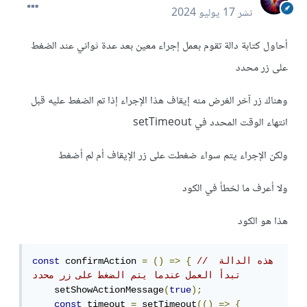
نشر
17 يوليو 2024
أحاول كتابة دالة تقوم بعمل إجراء معين بعد عدة ثواني عند الضغط
على زر محدد
وهناك زر آخر الغرض منه إيقاف هذا الإجراء إذا تم الضغط عليه قبل
انتهاء الوقت المحدد في setTimeout
ولكن الإجراء يتم سواء ضغطت على زر الإيقاف أم لم أضغط
ولا أعرف ما لخطأ في الكود
هذا هو الكود
// هذه الدالة 
{
=>
()
=
 confirmAction 
const
تبدأ العمل عندما يتم الضغط على زر محدد
    setShowActionMessage
(
true
);
const
 timeout 
=
 setTimeout
(()
=>
{