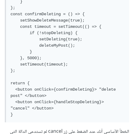
    }

};

const confirmDeleting = () => {

    setShowDeleteMessage(true);

    const timeout = setTimeout(() => {

        if (!stopDeleting) {

            setDeleting(true);

            deleteMyPost();

        }

    }, 5000);

    setTimeout(timeout);

};

return {

  <button onClick={confirmDeleting}> "delete 
post" </button>

  <button onClick={handleStopDeleting}> 
"cancel" </button>

}
الخطأ الأساسي أنك عند الضغط على زر cancel لم تستدعي الدالة التي