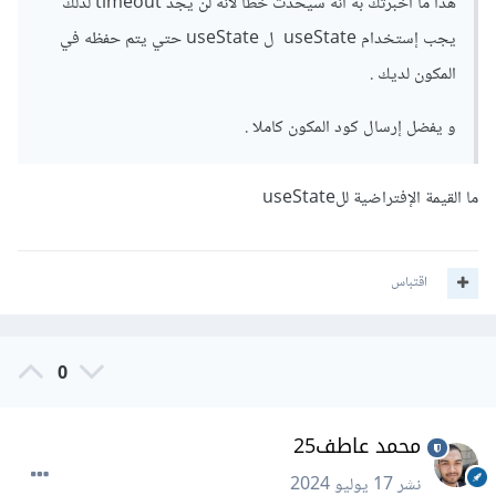
هذا ما أخبرتك به أنه سيحدث خطأ لانه لن يجد timeout لذلك
يجب إستخدام useState ل useState حتي يتم حفظه في
المكون لديك .
و يفضل إرسال كود المكون كاملا .
ما القيمة الإفتراضية للuseState
اقتباس
0
محمد عاطف25
نشر
17 يوليو 2024