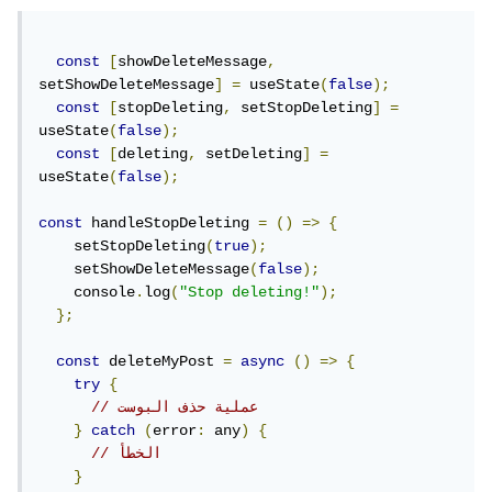
const
[
showDeleteMessage
,
setShowDeleteMessage
]
=
 useState
(
false
);
const
[
stopDeleting
,
 setStopDeleting
]
=
useState
(
false
);
const
[
deleting
,
 setDeleting
]
=
useState
(
false
);
const
 handleStopDeleting 
=
()
=>
{
    setStopDeleting
(
true
);
    setShowDeleteMessage
(
false
);
    console
.
log
(
"Stop deleting!"
);
};
const
 deleteMyPost 
=
async
()
=>
{
try
{
// عملية حذف البوست
}
catch
(
error
:
 any
)
{
// الخطأ
}