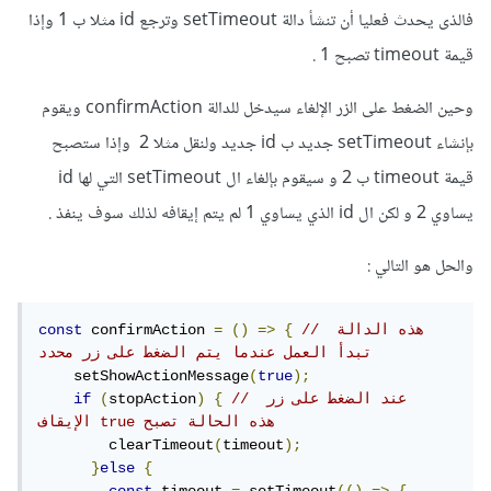
فالذى يحدث فعليا أن تنشأ دالة setTimeout وترجع id مثلا ب 1 وإذا
قيمة timeout تصبح 1 .
وحين الضغط على الزر الإلغاء سيدخل للدالة confirmAction ويقوم
بإنشاء setTimeout جديد ب id جديد ولنقل مثلا 2 وإذا ستصبح
قيمة timeout ب 2 و سيقوم بإلغاء ال setTimeout التي لها id
يساوي 2 و لكن ال id الذي يساوي 1 لم يتم إيقافه لذلك سوف ينفذ .
والحل هو التالي
:
// هذه الدالة 
{
=>
()
=
 confirmAction 
const
تبدأ العمل عندما يتم الضغط على زر محدد
    setShowActionMessage
(
true
);
// عند الضغط على زر 
{
)
stopAction
(
if
الإيقاف true هذه الحالة تصبح
        clearTimeout
(
timeout
);
}
else
{