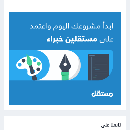
الخطأ الأساسي أنك عند الضغط على زر cancel لم تستدعي الدالة
التي تقوم بإلغاء الحذف بل فقط كنت تقوم بتغير القيمة فكان يجب
عليك الضغط على cancel ثم delete post للإيقاف .
ولكن الآن قد قمت بفصل الإثنين لك عند الضغط على cancel تقوم
بإلغاء setTimeout
تابعنا على