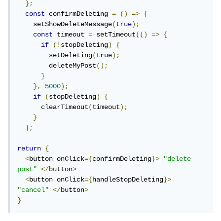
};
const
 confirmDeleting 
=
()
=>
{
    setShowDeleteMessage
(
true
);
const
 timeout 
=
 setTimeout
(()
=>
{
if
(!
stopDeleting
)
{
        setDeleting
(
true
);
        deleteMyPost
();
}
},
5000
);
if
(
stopDeleting
)
{
      clearTimeout
(
timeout
);
}
};
return
{
<
button onClick
={
confirmDeleting
}>
"delete 
post"
</
button
>
<
button onClick
={
handleStopDeleting
}>
"cancel"
</
button
>
}