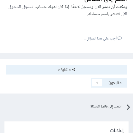
        // الخطأ

يمكنك أن تنشر الآن وتسجل لاحقًا. إذا كان لديك حساب،
فسجل الدخول
    }

الآن
لتنشر باسم حسابك.
};

const confirmDeleting = () => {

    setShowDeleteMessage(true);

    const timeout = setTimeout(() => {

أجب على هذا السؤال...
        if (!stopDeleting) {

            setDeleting(true);

            deleteMyPost();

        }

    }, 5000);

مشاركة
    setTimeout(timeout);

};

متابعون
1
return {

  <button onClick={confirmDeleting}> 
"delete post" </button>

اذهب إلى قائمة الأسئلة
  <button onClick={handleStopDeleting}> 
"cancel" </button>

}
إعلانات