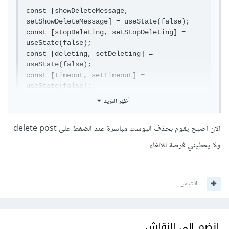
const [showDeleteMessage, 
setShowDeleteMessage] = useState(false);

const [stopDeleting, setStopDeleting] = 
useState(false);

const [deleting, setDeleting] = 
useState(false);

const [timeout, setTimeout] = 
useState(false);

أظهر المزيد
const handleStopDeleting = () => {

    setStopDeleting(true);

الان أصبح يقوم بحذف البوست مباشرة عند الضغط على delete post
    setShowDeleteMessage(false);

    clearTimeout(timeout);

ولا يعطيني فرصة للإلغاء
    console.log("Stop deleting!");

};

اقتباس
const deleteMyPost = async () => {

    try {

        // عملية حذف البوست

انضم إلى النقاش
    } catch (error: any) {
