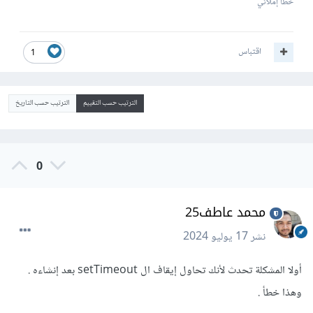
خطأ إملائي
اقتباس
1
الترتيب حسب التقييم
الترتيب حسب التاريخ
0
محمد عاطف25
نشر
17 يوليو 2024
أولا المشكلة تحدث لأنك تحاول إيقاف ال setTimeout بعد إنشاءه .
وهذا خطأ .