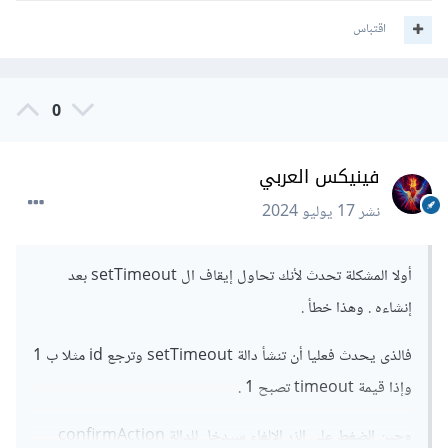
اقتباس
0
فينيكس العربي
نشر
17 يوليو 2024
أولا المشكلة تحدث لأنك تحاول إيقاف ال setTimeout بعد
إنشاءه . وهذا خطأ .
فالذى يحدث فعليا أن تنشأ دالة setTimeout وترجع id مثلا ب 1
وإذا قيمة timeout تصبح 1 .
وحين الضغط على الزر الإلغاء سيدخل للدالة confirmAction