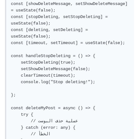
const [showDeleteMessage, setShowDeleteMessage] 
= useState(false);

const [stopDeleting, setStopDeleting] = 
useState(false);

const [deleting, setDeleting] = 
useState(false);

const [timeout, setTimeout] = useState(false);

const handleStopDeleting = () => {

    setStopDeleting(true);

    setShowDeleteMessage(false);

    clearTimeout(timeout);

    console.log("Stop deleting!");

};

const deleteMyPost = async () => {

    try {

        // عملية حذف البوست

    } catch (error: any) {

        // الخطأ
