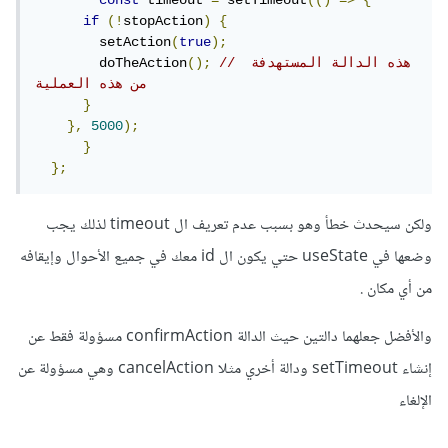
const
 timeout 
=
 setTimeout
(()
=>
{
if
(!
stopAction
)
{
        setAction
(
true
);
// هذه الدالة المستهدفة 
();
        doTheAction
من هذه العملية
}
},
5000
);
}
};
ولكن سيحدث خطأ وهو بسبب عدم تعريف ال timeout لذلك يجب
وضعها في useState حتي يكون ال id معك في جميع الأحوال وإيقافه
من أي مكان .
والأفضل جعلهما دالتين حيث الدالة confirmAction مسؤولة فقط عن
إنشاء setTimeout ودالة أخري مثلا cancelAction وهي مسؤولة عن
الإلغاء