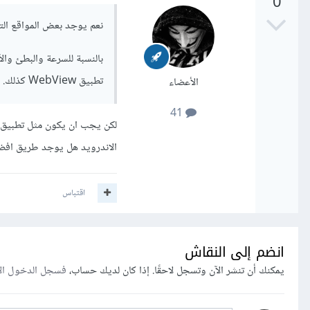
0
نعم يوجد بعض المواقع التي تقدم هاته الخدمة، WebView
بالنسبة للسرعة والبطئ وال
تطبيق WebView كذلك.
الأعضاء
41
الاندرويد هل يوجد طريق افضل من WebView تحول الموقع الى اداء 
اقتباس
انضم إلى النقاش
يمكنك أن تنشر الآن وتسجل لاحقًا. إذا كان لديك حساب،
فسجل الدخول ال