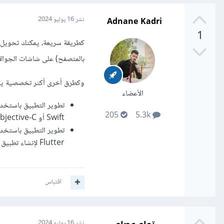
Adnane Kadri
نشر
16 يوليو 2024
1
بالمتصفح) على شاشات الجوالا
وكطرق أخرى أكثر تخصصية يم
الأعضاء
205
5.3k
Swift أو Objective-C) و Android (باستخدام Kotlin أو Java).
Flutter لإنشاء تطبيق واحد يعمل على كل من iOS و Android.
اقتباس
نشر
16 يوليو 2024