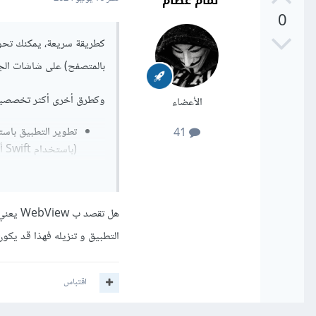
تمام عصام
0
بالمتصفح) على شاشات الجو
وكطرق أخرى أكثر تخصصية
الأعضاء
41
(باستخدام Swift أو Objective-C) و Android (باستخدام Kotlin أو Java).
Flutter لإنشاء تطبيق واحد يعمل على كل من iOS و Android.
هل تقص
التطبيق و تنزيله فهذا قد يكو
اقتباس