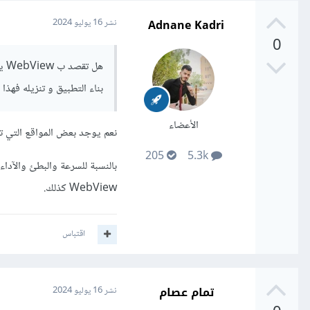
Adnane Kadri
نشر
16 يوليو 2024
0
هل
بناء التطبيق و تنزيله فهذ
الأعضاء
نعم يوجد بعض المواقع التي تقدم هاته الخدمة، WebView هو حرف
205
5.3k
بالنسبة للسرعة والبطئ والآدا
WebView كذلك.
اقتباس
تمام عصام
نشر
16 يوليو 2024