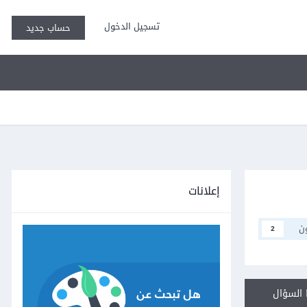
تسجيل الدخول
حساب جديد
إعلانات
ن
2
السؤال