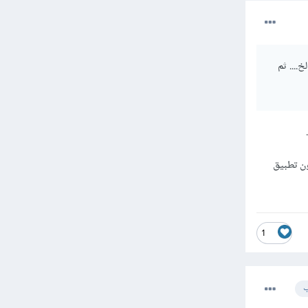
لخ.... ثم
ون تطبيق
1
ب