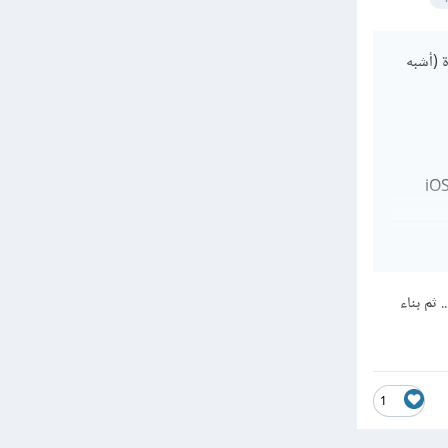
ك من نافذة (أشبه
تطبيق باستخدام تقنيات الهاتف الأصلية (Native Apps): تطوير تطبيقات منفصلة لكل من iOS
تطوير التطبيق باستخدام تقنيات الهاتف الهجينة (Hybrid Apps): استخدام تقنيات مثل React Native أو
. ثم بناء
1