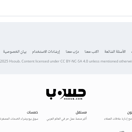
الأسئلة الشائعة
اكتب معنا
درّب معنا
إرشادات الاستخدام
بيان الخصوصية
 2025
Hsoub
.
Content licensed under
CC BY-NC-SA 4.0
unless mentioned otherwi