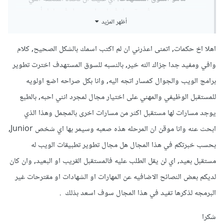
ستبحث عن فرصة عمل فيها , هل ستعمل في بلدك أم
أظهر المزيد
ستسافر إلى بلد أخر, أم تريدالعمل بشكل حر.
بعد أن تحدد السوق المستهدف عليك أن تطلع ضمن هذا
اهلا اخ حكمات, اتمنى اعذرني ان لم اكتب اسمك بالشكل الصحيح, كلام
السوق على فرص العمل المتوفرة ماهي التقنيات
والمهارات التي يطلبونها و ماهو أكثر شيء يتم طلبه.
وافي ومفيد جدا جزاك الله خير, بالنسبه للسوق المستهدف اخترت تطوير
برامج الويب والجوال كمسار اتجه اليه, وانا بكل صراحه اضع اولويه
و بناء على ذلك تستطيع اتخاذ قرار بما تتعلم, و عليك أن تبذل جهد
للمستقبل الوظيفي والمهني على اختيار مجال لمجرد انني احبه, بالطبع
كبير لكي تصبح خبيرا و تقوم بتطوير العديد من المشاريع لكي
يوجد مسارات لها مستقبل اكثر من مسارات اخرى بالمجمل وهذا الذي
تكتسب الخبرة و تكتسب الثقة بالنفس, فهذه النقاط من العوامل في
ابحث عنه وانا موقن ان المرحله هذه صعبه وسيمر بها اي شخص Junior,
المهمة التي تزيد فرصتك في الحصول على وظيفة.
بحسب خبرتكم في هذا المجال هل مجال تطوير تطبيقات الويب له
و في البداية أنصحك بالابتعاد عن العمل الحر لأنك لن تكون متمكن
مستقبل بعيد, اي لن يقل الطلب عليه فالمستقبل القريب او البعيد, وان كان
وخبير و ستجد صعوبة كبيرة,
لديكم بعض النصائح الاضافيه عن المهارات او الشهادات او مقترحات غير
بالنسبة لي أجد أن تطوير الواجهات الأمامية مطلوب بكثرة في
البرمجه لذكرها تفيد في هذا المجال سوف اسعد بذلك .
مختلف البلاد و من السهل تعلمها , وكذلك تطوير الواجهات الخلفية ,
لكن إذا اخترت مجال الويب فأنصحك أن تبدأ بتطوير الواجهات
شكرا