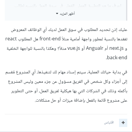
اعرف ما هو التطبيق العملي الفعلي في سوق العمل بالنسبه لطالب
أظهر المزيد
الحاسب هل البرمجه تكون كعمل روتيني يومي وما هي المهام
الاخرى التي بشكل عام ينفذها متخصص الحاسب الالي مبتدا كان ام
عليك إذن تحديد المطلوب في سوق العمل لديك أي الوظائف المعروض
متقدم, هل فقط يقوم بتطوير البرمجيات فقط في جميع اوقات
تفقدها بالنسبة لمطور واجهة أمامية مثلاً front-end هل المطلوب react
عمله, هذه هي النقطه العمياء لدي التي تسببلي بعض من الشتات,
و next.js أم Angualr أو vue.js مثلاً؟ وهكذا بالنسبة للواجهة الخلفية
وانا افضل العمل في شركه عن العمل الحر ولو اضطر الامر مني العمل
back-end.
الحر لفتره من الزمن لا مشكله الى ان اجد عمل.
في بداية حياتك العملية، سيتم إسناد مهام لك لتنفيذها، أي المشروع مٌقسم
اهلا اخ حكمات, اتمنى اعذرني ان لم اكتب اسمك بالشكل الصحيح,
إلى أجزاء وكل شخص في الفريق مسؤول عن جزء معين وليس المشروع
كلام وافي ومفيد جدا جزاك الله خير, بالنسبه للسوق المستهدف
بأكمله وذلك في الشركات التي بها هيكلية لفريق العمل، أو حتى التطوير
اخترت تطوير برامج الويب والجوال كمسار اتجه اليه, وانا بكل
على مشروع قائمة بالفعل بإضافة ميزات أو حل مشكلات.
صراحه اضع اولويه للمستقبل الوظيفي والمهني على اختيار مجال
لمجرد انني احبه, بالطبع يوجد مسارات لها مستقبل اكثر من مسارات
اقتباس
اخرى بالمجمل وهذا الذي ابحث عنه وانا موقن ان المرحله هذه