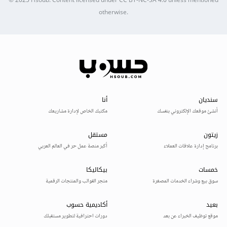
© 2025
Hsoub
.
Content licensed under
CC BY-NC-SA 4.0
unless mentioned
otherwise.