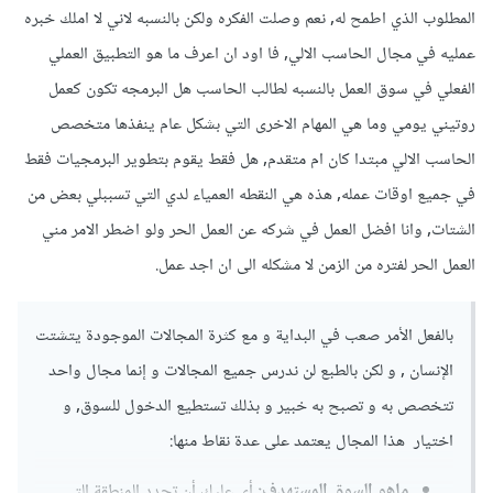
المطلوب الذي اطمح له, نعم وصلت الفكره ولكن بالنسبه لاني لا املك خبره
عمليه في مجال الحاسب الالي, فا اود ان اعرف ما هو التطبيق العملي
الفعلي في سوق العمل بالنسبه لطالب الحاسب هل البرمجه تكون كعمل
روتيني يومي وما هي المهام الاخرى التي بشكل عام ينفذها متخصص
الحاسب الالي مبتدا كان ام متقدم, هل فقط يقوم بتطوير البرمجيات فقط
في جميع اوقات عمله, هذه هي النقطه العمياء لدي التي تسببلي بعض من
الشتات, وانا افضل العمل في شركه عن العمل الحر ولو اضطر الامر مني
العمل الحر لفتره من الزمن لا مشكله الى ان اجد عمل.
بالفعل الأمر صعب في البداية و مع كثرة المجالات الموجودة يتشتت
الإنسان , و لكن بالطبع لن ندرس جميع المجالات و إنما مجال واحد
تتخصص به و تصبح به خبير و بذلك تستطيع الدخول للسوق, و
اختيار هذا المجال يعتمد على عدة نقاط منها:
ماهو السوق المستهدف:
أي عليك أن تحدد المنطقة التي