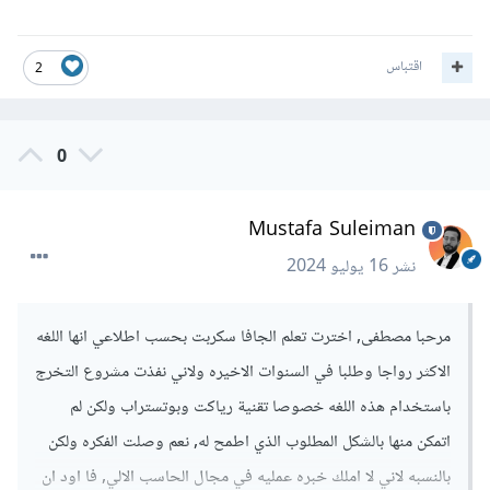
الأمامية وعندما تصبح خبيرا بها تستطيع تعلم تطوير الواجهات
الخلفية إن أحببت , مع العلم أنك إذا تعلمت واحد من هذين المجالين
اقتباس
2
يكفي لكي تحصل على فرصة عمل
0
Mustafa Suleiman
نشر
16 يوليو 2024
مرحبا مصطفى, اخترت تعلم الجافا سكربت بحسب اطلاعي انها اللغه
الاكثر رواجا وطلبا في السنوات الاخيره ولاني نفذت مشروع التخرج
باستخدام هذه اللغه خصوصا تقنية رياكت وبوتستراب ولكن لم
اتمكن منها بالشكل المطلوب الذي اطمح له, نعم وصلت الفكره ولكن
بالنسبه لاني لا املك خبره عمليه في مجال الحاسب الالي, فا اود ان