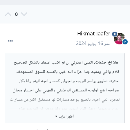
صعبه وسيمر بها اي شخص Junior, بحسب خبرتكم في هذا
المجال هل مجال تطوير تطبيقات الويب له مستقبل بعيد, اي لن يقل
0
الطلب عليه فالمستقبل القريب او البعيد, وان كان لديكم بعض
النصائح الاضافيه عن المهارات او الشهادات او مقترحات غير البرمجه
Hikmat Jaafer
لذكرها تفيد في هذا المجال سوف اسعد بذلك .
نشر
16 يوليو 2024
شكرا
اهلا اخ حكمات, اتمنى اعذرني ان لم اكتب اسمك بالشكل الصحيح,
كلام وافي ومفيد جدا جزاك الله خير, بالنسبه للسوق المستهدف
اخترت تطوير برامج الويب والجوال كمسار اتجه اليه, وانا بكل
صراحه اضع اولويه للمستقبل الوظيفي والمهني على اختيار مجال
لمجرد انني احبه, بالطبع يوجد مسارات لها مستقبل اكثر من مسارات
اخرى بالمجمل وهذا الذي ابحث عنه وانا موقن ان المرحله هذه
أظهر المزيد
صعبه وسيمر بها اي شخص Junior, بحسب خبرتكم في هذا
المجال هل مجال تطوير تطبيقات الويب له مستقبل بعيد, اي لن يقل