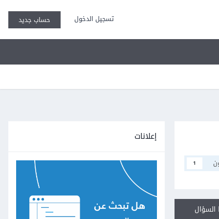
تسجيل الدخول
حساب جديد
إعلانات
ن
1
السؤال