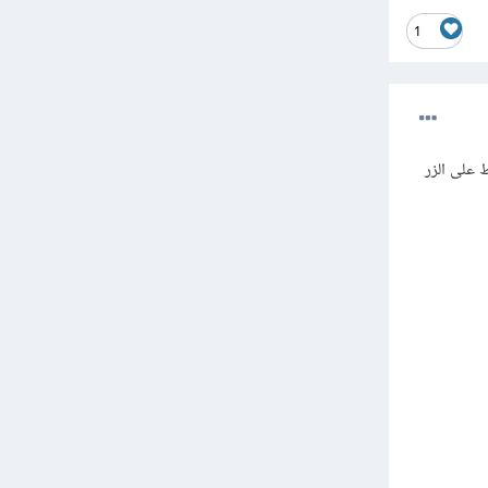
1
صر الـ form لديك، فعند الضغط على الزر