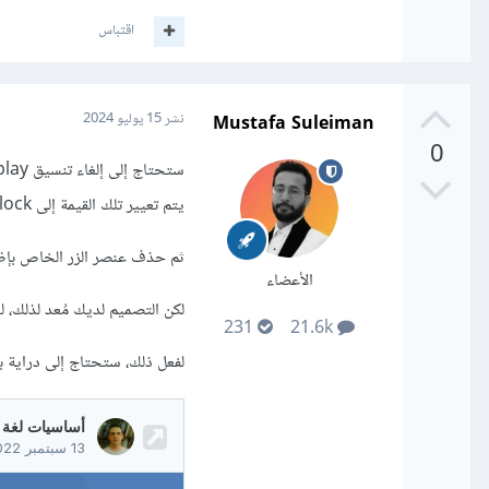
اقتباس
Mustafa Suleiman
نشر
15 يوليو 2024
0
يتم تعيير تلك القيمة إلى block وإظهار النموذج form.
ثم حذف عنصر الزر الخاص بإظهار 
الأعضاء
لكن التصميم لديك مُعد لذلك، ل
231
21.6k
لفعل ذلك، ستحتاج إلى دراية بأكواد HTML و CSS على الأقل، ستجد بالأكاديمية مقالات