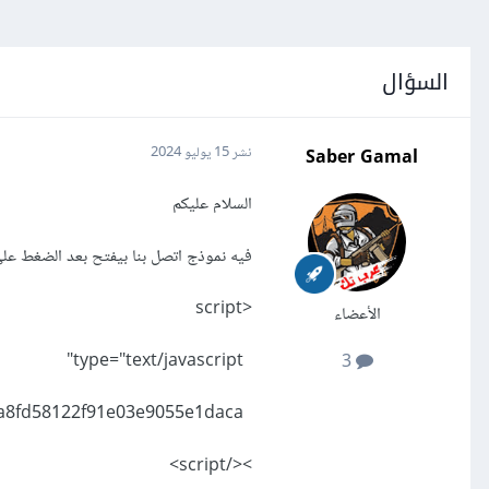
السؤال
Saber Gamal
نشر
15 يوليو 2024
السلام عليكم
فيه نموذج اتصل بنا بيفتح بعد الضغط علي
<script
الأعضاء
type="text/javascript"
3
src="https://smartarget.online/loader.js?u=91146d214a4b2aa8fd58122f91e03e9055e1daca"
></script>