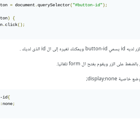
ton 
=
 document
.
querySelector
(
"#button-id"
);
ton
)
{
n
.
click
();
ى ال id الذى لديك .
 على الزر ويقوم بفتح ال form تلقائيا.
 display:none;
-id
{
:
none
;