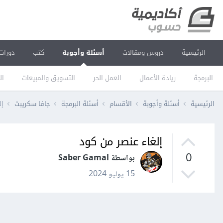
الرئيسية
دروس ومقالات
أسئلة وأجوبة
كتب
دورات
البرمجة
ريادة الأعمال
العمل الحر
التسويق والمبيعات
ال
الرئيسية
أسئلة وأجوبة
الأقسام
أسئلة البرمجة
جافا سكريبت
إل
إلغاء عنصر من كود
0
بواسطة Saber Gamal
15 يوليو 2024