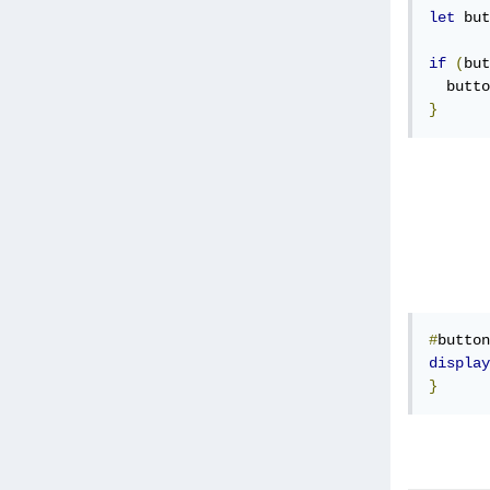
let
 but
if
(
but
  butto
}
#
button
display
}