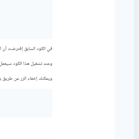
في الكود السابق إفترضت أن الزر لديه id يسمي button-id ويمكنك تغيره إل
وعند تشغيل هذا الكود سيعمل بالضغط
ويمكنك إخفاء الزر عن طريق وضع خاصية