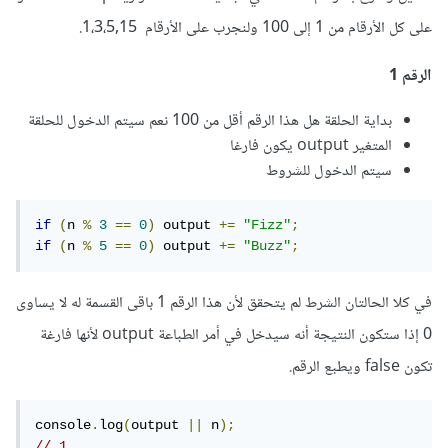
على كل الأرقام من 1 إلى 100 ولنجرب على الأرقام 1،3،5,15.
الرقم 1
بداية الحلقة هل هذا الرقم أقل من 100 نعم سيتم الدخول للحلقة
المتغير output يكون فارغا
سيتم الدخول للشروط
if
(
n 
%
3
==
0
)
 output 
+=
"Fizz"
;
if
(
n 
%
5
==
0
)
 output 
+=
"Buzz"
;
في كلا الحالتان الشرط لم يتحقق لأن هذا الرقم 1 باقى القسمة له لا يساوى
0 إذا ستكون النتيجة أنه سيدخل في أمر الطباعة output لأنها فارغة
تكون false ويطبع الرقم.
console
.
log
(
output 
||
 n
);
// 1