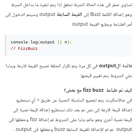
تساوى صفر فى هذه الحالة الشرط تحقق إذا يتم تنفيذ ما بداخل الشرط
وهو إضافة الكلمة Buzz إلى
القيمة السابقة
output وسيتم الدخول إلى
أمر الطباعة ويطبع القيمة output
console
.
log
(
output 
||
 n
);
// FizzBuzz
فائدة الoutput
في كل مرة يتم تكرار الحلقة تصبح القيمة فارغة وبناءا
علي الشروط يتم تغيير قيمتها.
كيف تم طباعة fizz buzz مع بعض؟
في جافاسكربت يتم تجميع السلسلة النصية عن طريق + أي نستطيع
إضافة قيمة فارغة إلى نص ثم بعد ذلك نستطيع إضافة قيمة نصية إلى
قيمة نصية أخرى وهو ماتم بناءا على الشروط تم إضافة fizz وحفظها فى
output ثم تم الإضافة للقيمة السابقة buzz وحفظها فى output .