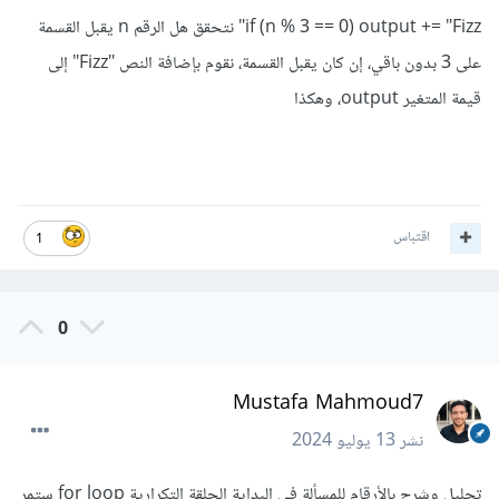
if (n % 3 == 0) output += "Fizz" نتحقق هل الرقم n يقبل القسمة
على 3 بدون باقي، إن كان يقبل القسمة، نقوم بإضافة النص "Fizz" إلى
قيمة المتغير output، وهكذا
اقتباس
1
0
Mustafa Mahmoud7
نشر
13 يوليو 2024
تحليل وشرح بالأرقام للمسألة في البداية الحلقة التكرارية for loop ستمر