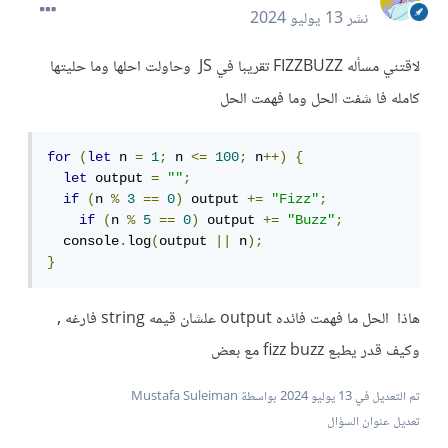
نشر
13 يوليو 2024
لاقتني مسأله FIZZBUZZ تقريبا في JS وحاولت احلها وما حليتها
كامله فا شفت الحل وما فهمت الحل
for
(
let
 n 
=
1
;
 n 
<=
100
;
 n
++)
{
let
 output 
=
""
;
if
(
n 
%
3
==
0
)
 output 
+=
"Fizz"
;
if
(
n 
%
5
==
0
)
 output 
+=
"Buzz"
;
  console
.
log
(
output 
||
 n
);
}
هاذا الحل ما فهمت فائده output علشان قيمه string فارغه ,
وكيف قدر يطبع fizz buzz مع بعض
تم التعديل في
13 يوليو 2024
بواسطة Mustafa Suleiman
تعديل عنوان السؤال