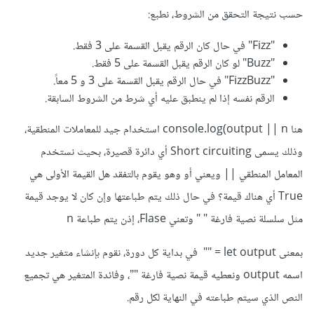
حسب نتيجة التحقق من الشروط، نطبع:
"Fizz" في حال كان الرقم يقبل القسمة على 3 فقط.
"Buzz" لو كان الرقم يقبل القسمة على 5 فقط.
"FizzBuzz" في حال الرقم يقبل القسمة على 3 و 5 معاً.
الرقم نفسه إذا لم ينطبق عليه أي شرط من الشروط السابقة.
هنا console.log(output || n استخدام جيد للمعاملات المنطقية،
وذلك يسمى Short circuiting أي دائرة قصيرة، بحيث نستخدم
المعامل المنطقي || ويعني أو وهو يقوم بالتفقد هل القيمة الأولى هي
True أي هناك قيمة؟ في حال ذلك يتم طباعتها وإن كان لا يوجد قيمة
مثل سلسلة نصية فارغة " " وتعني Flase، إذن يتم طباعة n
بمعنى let output = "" في بداية كل دورة، نقوم بإنشاء متغير جديد
اسمه output ونعطيه قيمة نصية فارغة ""، وفائدة المتغير هي تجميع
النص الذي سيتم طباعته في النهاية لكل رقم.