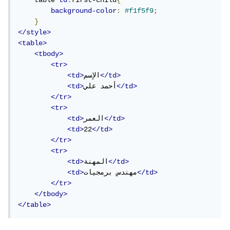
    table 
td
:
first-child
{
background-color
:
#f1f5f9
;
}
</style>
<table>
<tbody>
<tr>
</td>
الإسم
<td>
</td>
أحمد علي
<td>
</tr>
<tr>
</td>
العمر
<td>
<td>
22
</td>
</tr>
<tr>
</td>
المهنة
<td>
</td>
مهندس برمجيات
<td>
</tr>
</tbody>
</table>