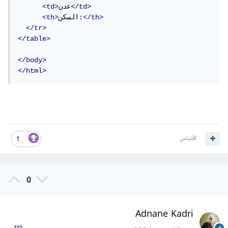
</td>
عدن
<td>
</th>
السكن:
<th>
</tr>
</table>
</body>
</html>
اقتباس
1
0
Adnane Kadri