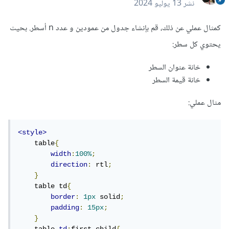
نشر
13 يوليو 2024
كمثال عملي عن ذلك، قم بإنشاء جدول من عمودين و عدد n أسطر. بحيث
يحتوي كل سطر:
خانة عنوان السطر
خانة قيمة السطر
مثال عملي:
<style>
    table
{
width
:
100%
;
direction
:
 rtl
;
}
    table td
{
border
:
1px
 solid
;
padding
:
15px
;
}