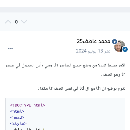
0
محمد عاطف25
نشر
13 يوليو 2024
الأمر بسيط فبدلا من وضع جميع العناصر th وهي رأس الجدول في عنصر
tr وهو الصف .
نقوم بوضع ال th مع ال td في نفس الصف tr هكذا
:
<!DOCTYPE html>
<html>
<head>
<style>
table
,
 th
,
 td 
{