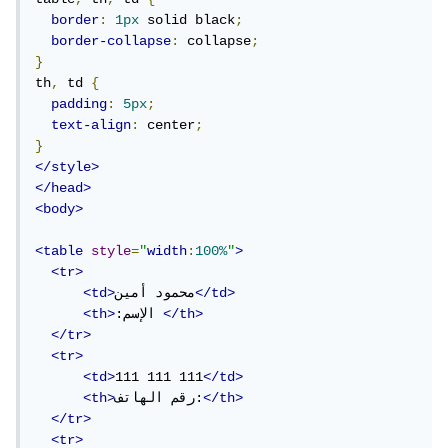
border
:
1px
 solid black
;
border-collapse
:
 collapse
;
}
th
,
 td 
{
padding
:
5px
;
text-align
:
 center
;
}
</style>
</head>
<body>
<table
style
=
"
width
:
100%
"
>
<tr>
</td>
محمود أمين
<td>
</th>
:الإسم 
<th>
</tr>
<tr>
<td>
111 111 111
</td>
</th>
رقم الهاتف:
<th>
</tr>
<tr>