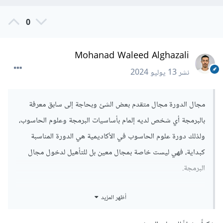
0
Mohanad Waleed Alghazali
نشر
13 يوليو 2024
مجال الدورة مجال متقدم بعض الشئ وبحاجة إلى سابق معرفة
بالبرمجة أي شخص لديه إلمام بأساسيات البرمجة وعلوم الحاسوب،
ولذلك دورة علوم الحاسوب في الأكاديمية هي الدورة المناسبة
كبداية، فهي ليست خاصة بمجال معين بل للتأهيل لدخول مجال
البرمجة.
لكن في دورة الذكاء الاصطناعي كما تلاحظ في وصف الدورة فقد تم
أظهر المزيد
ذكر أنك ستتعلم كل ما تحتاجه من لغة Python لتطبيقات الذكاء