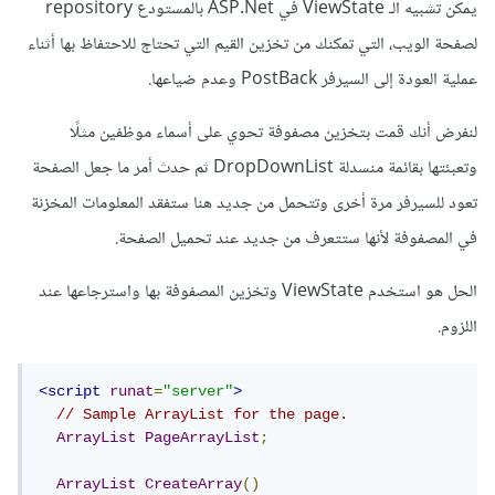
يمكن تشبيه الـ ViewState في ASP.Net بالمستودع repository
لصفحة الويب، التي تمكنك من تخزين القيم التي تحتاج للاحتفاظ بها أثناء
عملية العودة إلى السيرفر PostBack وعدم ضياعها.
لنفرض أنك قمت بتخزين مصفوفة تحوي على أسماء موظفين مثلًا
وتعبئتها بقائمة منسدلة DropDownList ثم حدث أمر ما جعل الصفحة
تعود للسيرفر مرة أخرى وتتحمل من جديد هنا ستفقد المعلومات المخزنة
في المصفوفة لأنها ستتعرف من جديد عند تحميل الصفحة.
الحل هو استخدم ViewState وتخزين المصفوفة بها واسترجاعها عند
اللزوم.
<script
runat
=
"server"
>
// Sample ArrayList for the page.
ArrayList
PageArrayList
;
ArrayList
CreateArray
()