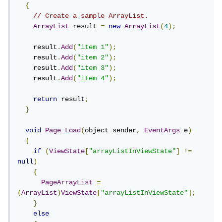
{
// Create a sample ArrayList.
ArrayList
 result 
=
new
ArrayList
(
4
);
    result
.
Add
(
"item 1"
);
    result
.
Add
(
"item 2"
);
    result
.
Add
(
"item 3"
);
    result
.
Add
(
"item 4"
);
return
 result
;
}
void
Page_Load
(
object sender
,
EventArgs
 e
)
{
if
(
ViewState
[
"arrayListInViewState"
]
!=
null
)
{
PageArrayList
=
(
ArrayList
)
ViewState
[
"arrayListInViewState"
];
}
else