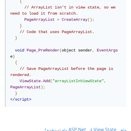
{
// ArrayList isn't in view state, so we 
need to load it from scratch.
PageArrayList
=
CreateArray
();
}
// Code that uses PageArrayList.
}
void
Page_PreRender
(
object sender
,
EventArgs
e
)
{
// Save PageArrayList before the page is 
rendered.
ViewState
.
Add
(
"arrayListInViewState"
,
PageArrayList
);
}
</script>
ماهي View State في ASP.Net ولم تستخدم؟