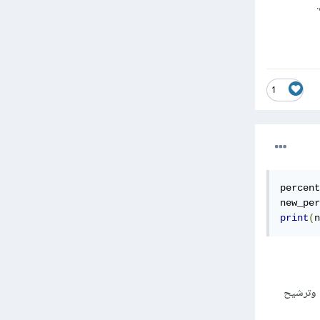
1
percent
new_per
print
(
n
ة مختصرة لبناء وترشيح