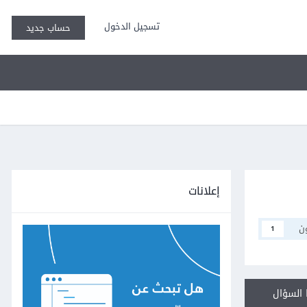
تسجيل الدخول
حساب جديد
إعلانات
ن
1
السؤال