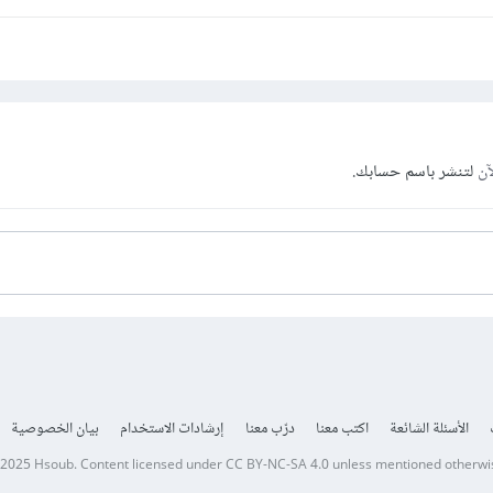
آن
لتنشر باسم حسابك.
الأسئلة الشائعة
اكتب معنا
درّب معنا
إرشادات الاستخدام
بيان الخصوصية
 2025
Hsoub
.
Content licensed under
CC BY-NC-SA 4.0
unless mentioned otherwi