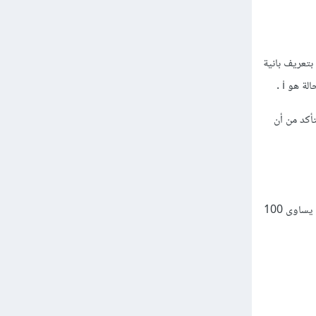
 القائمة نقوم بتعريف بانية
 هو i .
أكد من أن
إذا هذا الكود يقوم بالتكرار حول القائمة percentages و يرى العناصر التي بداخلها إذا كان العنصر أقل من أو يساوى 100