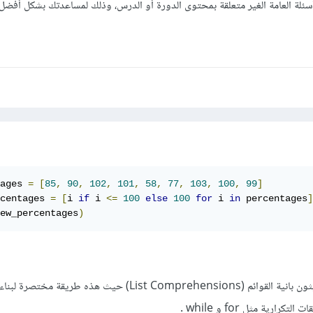
سئلة العامة الغير متعلقة بمحتوى الدورة أو الدرس، وذلك لمساعدتك بشكل أفضل.
ages 
=
[
85
,
90
,
102
,
101
,
58
,
77
,
103
,
100
,
99
]
centages 
=
[
i 
if
 i 
<=
100
else
100
for
 i 
in
 percentages
]
ew_percentages
)
أولا هذه الطريقة تسمى في بايثون بانية القوائم (List Comprehensions) حيث هذه طريق
رية مثل for و while .