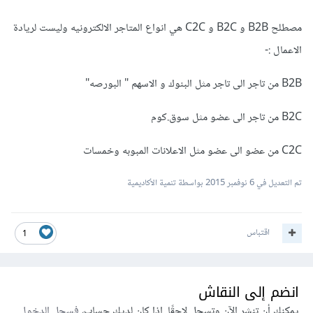
مصطلح B2B و B2C و C2C هي انواع المتاجر الالكترونيه وليست لريادة
الاعمال :-
B2B من تاجر الى تاجر مثل البنوك و الاسهم " البورصه"
B2C من تاجر الى عضو مثل سوق.كوم
C2C من عضو الى عضو مثل الاعلانات المبوبه وخمسات
تم التعديل في
6 نوفمبر 2015
بواسطة تنمية الأكاديمية
اقتباس
1
انضم إلى النقاش
يمكنك أن تنشر الآن وتسجل لاحقًا. إذا كان لديك حساب،
فسجل الدخول