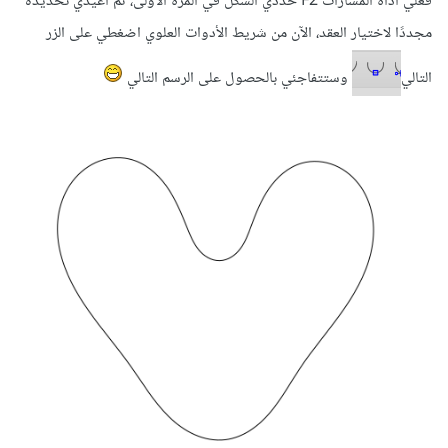
فعّلي أداة المسارات F2 حددي الشكل في المرة الأولى، ثم أعيدي تحديده
مجددًا لاختيار العقد، الآن من شريط الأدوات العلوي اضغطي على الزر
التالي
وستتفاجئي بالحصول على الرسم التالي