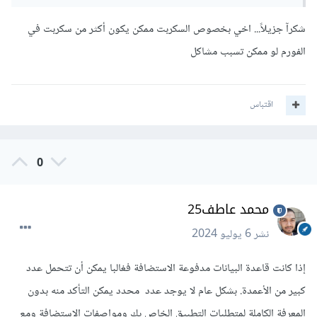
بالنسبة للاتصال بين النموذج وملف Excel، يمكنك ذلك بطرق
مختلفة، إذا كنت تستخدم خادم ويب معين مثل Apache أو
شكرآ جزيلاً... اخي بخصوص السكربت ممكن يكون أكثر من سكربت في
Nginx، يمكنك استخدام سكريبتات برمجية لمعالجة البيانات
الفورم لو ممكن تسبب مشاكل
المرسلة من النموذج وكتابتها إلى ملف Excel، يمكنك الإعتماد في
هذا على PHPExcel.
اقتباس
0
محمد عاطف25
نشر
6 يوليو 2024
إذا كانت قاعدة البيانات مدفوعة الاستضافة فغالبا يمكن أن تتحمل عدد
كبير من الأعمدة. بشكل عام لا يوجد عدد محدد يمكن التأكد منه بدون
المعرفة الكاملة لمتطلبات التطبيق الخاص بك ومواصفات الاستضافة ومع