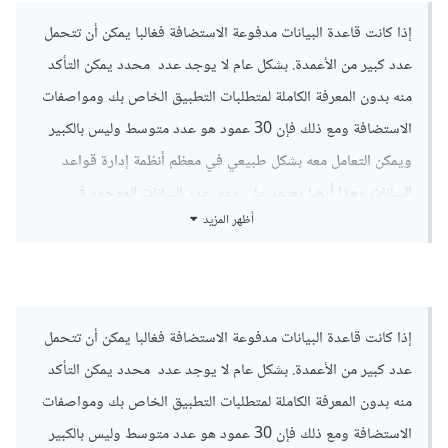
إذا كانت قاعدة البيانات مدفوعة الاستضافة فغالبا يمكن أن تتحمل
عدد كبير من الأعمدة. بشكل عام لا يوجد عدد محدد يمكن التأكد
منه بدون المعرفة الكاملة لمتطلبات التطبيق الخاص بك ومواصفات
الاستضافة ومع ذلك فإن 30 عمود هو عدد متوسط وليس بالكبير
ويمكن التعامل معه بشكل طبيعي في معظم أنظمة إدارة قواعد
البيانات وهذا أيضا يعتمد على مدي عدد البيانات الموجود في
أظهر المزيد
القاعدة . ولكن يمكنك بالفعل تخزين أى شئ المشكلة ستكمن فقط
في إحتمال أن يكون السيرفر بطئ في إحضار البيانات والبحث في
قاعدة البيانات لذلك إذا لم تهتم بسرعة التطبيق فلابأس.
أما بالنسبة إلى excel فإذا كنت تقصد أنك تريد إنشاء ملف excel
إذا كانت قاعدة البيانات مدفوعة الاستضافة فغالبا يمكن أن تتحمل
ووضع البيانات المرسلة من form به فنعم بالطبع يمكنك ذلك
عدد كبير من الأعمدة. بشكل عام لا يوجد عدد محدد يمكن التأكد
بالتأكيد . يمكنك إستخدام مكتبة php الرسمية في ذلك وهى
منه بدون المعرفة الكاملة لمتطلبات التطبيق الخاص بك ومواصفات
تسمى phpspreadsheet
الاستضافة ومع ذلك فإن 30 عمود هو عدد متوسط وليس بالكبير