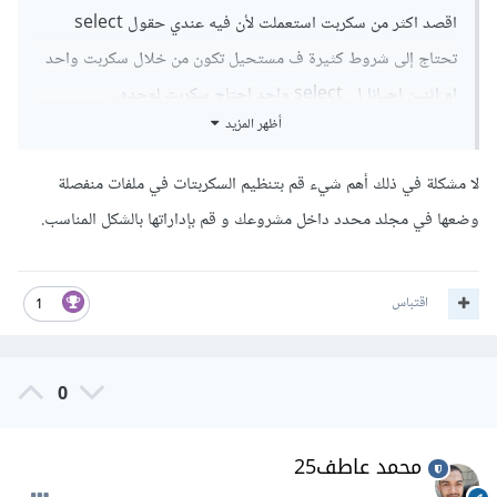
اقصد اكثر من سكربت استعملت لأن فيه عندي حقول select
تحتاج إلى شروط كثيرة ف مستحيل تكون من خلال سكربت واحد
او اثنين احيانا ل select واحد احتاج سكربت لوحده...
أظهر المزيد
لا مشكلة في ذلك أهم شيء قم بتنظيم السكربتات في ملفات منفصلة
وضعها في مجلد محدد داخل مشروعك و قم بإداراتها بالشكل المناسب.
اقتباس
1
0
محمد عاطف25