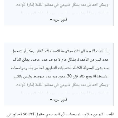
ويمكن التعامل معه بشكل طبيعي في معظم أنظمة إدارة قواعد
ماذا تقصد بأكثر من سكريبت في الفورم ؟
البيانات وهذا أيضا يعتمد على مدي عدد البيانات الموجود في
أظهر المزيد
القاعدة . ولكن يمكنك بالفعل تخزين أى شئ المشكلة ستكمن فقط
في إحتمال أن يكون السيرفر بطئ في إحضار البيانات والبحث في
قاعدة البيانات لذلك إذا لم تهتم بسرعة التطبيق فلابأس.
أما بالنسبة إلى excel فإذا كنت تقصد أنك تريد إنشاء ملف excel
إذا كانت قاعدة البيانات مدفوعة الاستضافة فغالبا يمكن أن تتحمل
ووضع البيانات المرسلة من form به فنعم بالطبع يمكنك ذلك
عدد كبير من الأعمدة. بشكل عام لا يوجد عدد محدد يمكن التأكد
بالتأكيد . يمكنك إستخدام مكتبة php الرسمية في ذلك وهى
منه بدون المعرفة الكاملة لمتطلبات التطبيق الخاص بك ومواصفات
تسمى phpspreadsheet
الاستضافة ومع ذلك فإن 30 عمود هو عدد متوسط وليس بالكبير
ويمكن التعامل معه بشكل طبيعي في معظم أنظمة إدارة قواعد
ماذا تقصد بأكثر من سكريبت في الفورم ؟
البيانات وهذا أيضا يعتمد على مدي عدد البيانات الموجود في
أظهر المزيد
القاعدة . ولكن يمكنك بالفعل تخزين أى شئ المشكلة ستكمن فقط
في إحتمال أن يكون السيرفر بطئ في إحضار البيانات والبحث في
اقصد اكثر من سكربت استعملت لأن فيه عندي حقول select تحتاج إلى