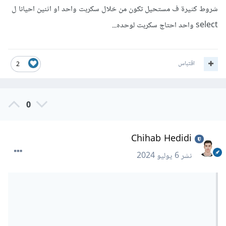
قاعدة البيانات لذلك إذا لم تهتم بسرعة التطبيق فلابأس.
شروط كثيرة ف مستحيل تكون من خلال سكربت واحد او اثنين احيانا ل
أما بالنسبة إلى excel فإذا كنت تقصد أنك تريد إنشاء ملف excel
select واحد احتاج سكربت لوحده...
ووضع البيانات المرسلة من form به فنعم بالطبع يمكنك ذلك
بالتأكيد . يمكنك إستخدام مكتبة php الرسمية في ذلك وهى
اقتباس
2
تسمى phpspreadsheet
ماذا تقصد بأكثر من سكريبت في الفورم ؟
0
Chihab Hedidi
نشر
6 يوليو 2024