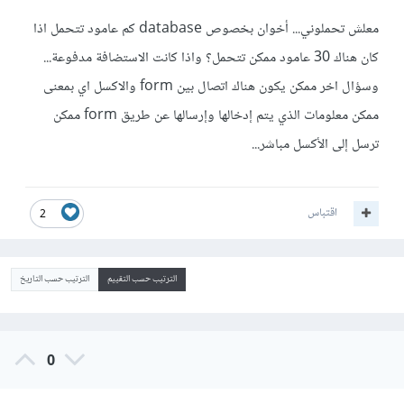
معلش تحملوني... أخوان بخصوص database كم عامود تتحمل اذا
كان هناك 30 عامود ممكن تتحمل؟ واذا كانت الاستضافة مدفوعة...
وسؤال اخر ممكن يكون هناك اتصال بين form والاكسل اي بمعنى
ممكن معلومات الذي يتم إدخالها وإرسالها عن طريق form ممكن
ترسل إلى الأكسل مباشر...
اقتباس
2
الترتيب حسب التقييم
الترتيب حسب التاريخ
0