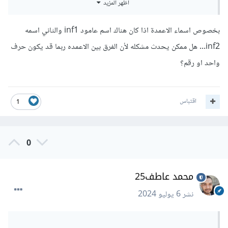
أظهر المزيد
الناحية . ولكن يفضل تنظيم الإسكريبتات حتي فيما بعد إذا أردت
إضافة أو تعديل أو حتي إصلاح سكريبت معين فلا تتوه من كثرة
بخصوص اسماء الاعمدة اذا كان هناك اسم عامود inf1 والثاني اسمه
الملفات وحتي تجد ما تريد البحث عنه بسرعه
inf2... هل ممكن يحدث مشكله لأن الفرق بين الاعمده ربما قد يكون حرف
واحد او رقم؟
اقتباس
1
0
محمد عاطف25
نشر
6 يوليو 2024