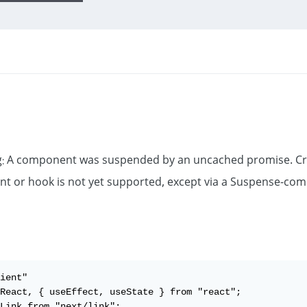
: A component was suspended by an uncached promise. Crea
 or hook is not yet supported, except via a Suspense-com
ient"

React, { useEffect, useState } from "react";

Link from "next/link";
