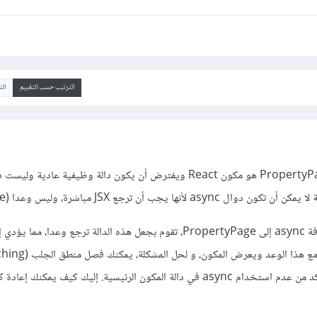
الترتيب حسب التقييم
ال
في الكود الذي كتبته، عند إضافة async إلى PropertyPage، تقوم بجعل هذه الدالة ترجع وعدا، مما 
useEffect كما فعلت، لكن تأكد من عدم استخدام async في دالة المكون الرئيسية. إليك كيف يمكنك 