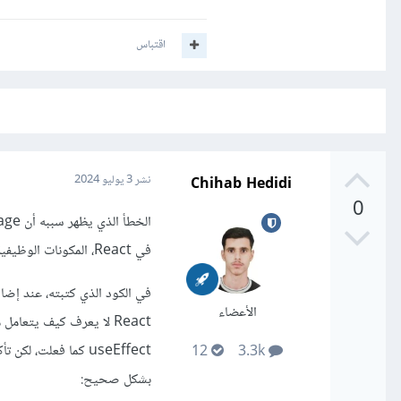
اقتباس
Chihab Hedidi
نشر
3 يوليو 2024
0
في React، المكونات الوظيفية لا يمكن أن تكون دوال async لأنها يجب أن ترجع JSX مباشرة، وليس وعدا (Promise).
الأعضاء
12
3.3k
بشكل صحيح: