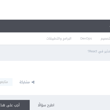
تصميم
DevOps
البرامج والتطبيقات
 في React؟
متابعو
مشاركة
اطرح سؤالًا
أجب على هذا 