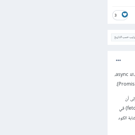
3
ترتيب حسب التاريخ
الخطأ الذي يظهر سببه أن PropertyPage هو مكون React ويفترض أن يكون دالة وظيفية عادية وليست دالة async،
يؤدي إلى أن
React لا يعرف كيف يتعامل مع هذا الوعد ويعرض المكون، و لحل المشكلة، يمكنك فصل منطق الجلب (fetching) في
إعادة كتابة الكود