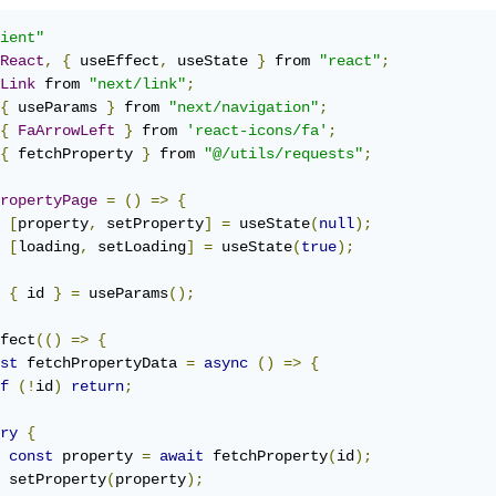
ient"
React
,
{
 useEffect
,
 useState 
}
 from 
"react"
;
Link
 from 
"next/link"
;
{
 useParams 
}
 from 
"next/navigation"
;
{
FaArrowLeft
}
 from 
'react-icons/fa'
;
{
 fetchProperty 
}
 from 
"@/utils/requests"
;
ropertyPage
=
()
=>
{
[
property
,
 setProperty
]
=
 useState
(
null
);
[
loading
,
 setLoading
]
=
 useState
(
true
);
{
 id 
}
=
 useParams
();
fect
(()
=>
{
st
 fetchPropertyData 
=
async
()
=>
{
f
(!
id
)
return
;
ry
{
const
 property 
=
await
 fetchProperty
(
id
);
 setProperty
(
property
);