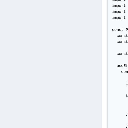
import 
import 
import 
const P
  const
  const
  const
  useEf
    con
      i
      t
       
       
      }
       
      }