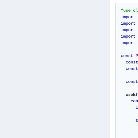
"use cl
import
import
import
import
import
const
P
const
const
const
  useEf
con
i
t
       