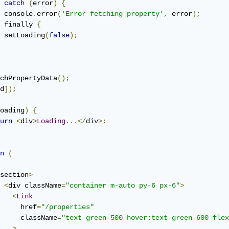
catch
(
error
)
{
 console
.
error
(
'Error fetching property'
,
 error
);
 finally 
{
 setLoading
(
false
);
chPropertyData
();
d
]);
oading
)
{
urn
<
div
>
Loading
...</
div
>;
n
(
section
>
<
div className
=
"container m-auto py-6 px-6"
>
<
Link
     href
=
"/properties"
     className
=
"text-green-500 hover:text-green-600 flex
>