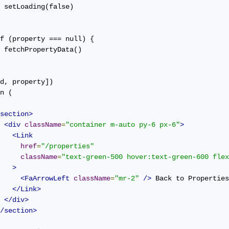
 setLoading(false)

f (property === null) {

 fetchPropertyData()

d, property])

n (

section>
<div
className
=
"container m-auto py-6 px-6"
>
<Link
href
=
"/properties"
className
=
"text-green-500 hover:text-green-600 flex
>
<FaArrowLeft
className
=
"mr-2"
/>
 Back to Properties

</Link>
</div>
/section>