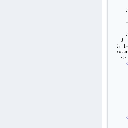
       
      }

      i
       
      }

    }

  }, [i
  retur
    <>

<
<