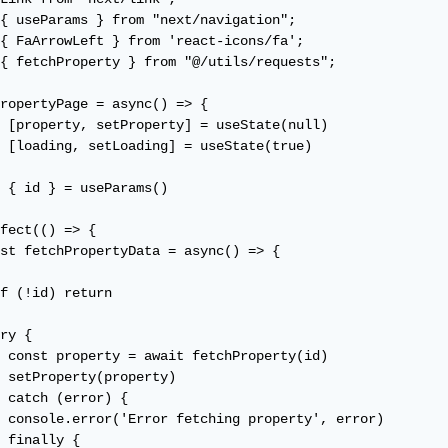
{ useParams } from "next/navigation";

{ FaArrowLeft } from 'react-icons/fa';

{ fetchProperty } from "@/utils/requests";

ropertyPage = async() => {

 [property, setProperty] = useState(null)

 [loading, setLoading] = useState(true)

 { id } = useParams()

fect(() => {

st fetchPropertyData = async() => {

f (!id) return

ry {

 const property = await fetchProperty(id)

 setProperty(property)

 catch (error) {

 console.error('Error fetching property', error)

 finally {
