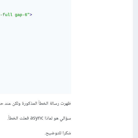
-full gap-6"
>
ظهرت رسالة الخطأ المذكورة ولكن عند حذف async في الدالة PropertyPage صار الكود يعمل ب
سؤالي هو لماذا async فعلت الخطأ.
شكرا للتوضيح.