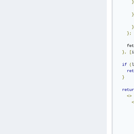
}
       
}
       
}
};
    fet
},
[
i
if
(
l
ret
}
retur
<>
<
       
       