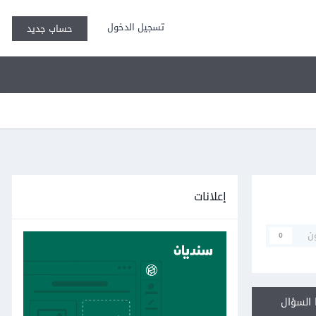
تسجيل الدخول
حساب جديد
إعلانات
ن
0
السؤال