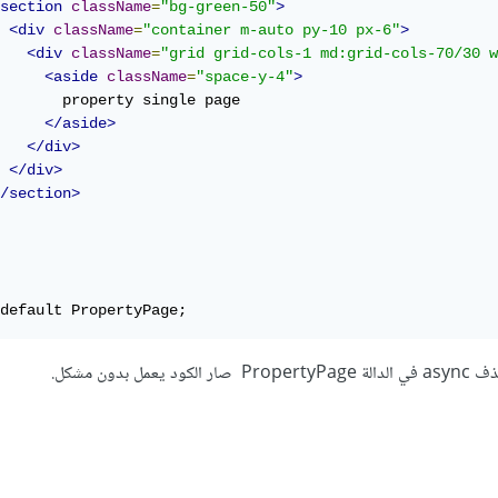
section
className
=
"bg-green-50"
>
<div
className
=
"container m-auto py-10 px-6"
>
<div
className
=
"grid grid-cols-1 md:grid-cols-70/30 w
<aside
className
=
"space-y-4"
>
       property single page

</aside>
</div>
</div>
/section>
default PropertyPage;
دون مشكل.