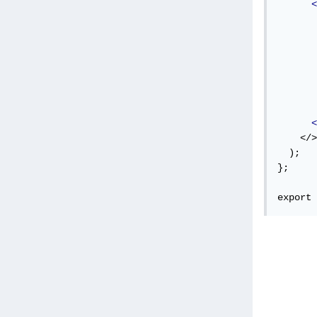
<
       
<
    </>

  );

};

export 