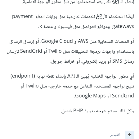
إنشاء الـ
API
لكي يتم استخدامها من قبل مطور الواجهة الأمامية.
أيضًا استخدام
API
's لخدمات خارجية مثل بوابات الدفع payment
gateways، ومواقع التواصل مثل فيسبوك و منصة x.
أو المنصات السحابية مثل AWS و Google Cloud، أو إرسال الرسائل
باستخدام واجهات برمجة التطبيقات مثل Twilio أو SendGrid لإرسال
رسائل SMS أو بريد إلكتروني، أو خرائط جوجل.
أي مطور الواجهة الخلفية يُهيئ الـ
API
بإنشاء نقطة نهاية (endpoint)
تتيح لواجهة المستخدم التفاعل مع خدمة خارجية مثل Twilio أو
SendGrid أو Google Maps.
وكل ذلك سيتم شرحه بدورة PHP بالفعل.
اقتباس