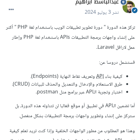
عبدالباسط ابراهيم
نشر
3 يوليو 2024
تركز هذه الدورة " دورة تطوير تطبيقات الويب باستخدام لغة PHP " أكثر
على إنشاء واجهات برمجة التطبيقات APIs باستخدام لغة PHP وإطار
عمل لارافل Laravel.
فستشمل دروسا عن:
كيفية بناء
API
وتعريف نقاط النهاية (Endpoints).
طرق الاستعلام والإدخال والتعديل والحذف للبيانات (CRUD).
اختبار وتجربة الـAPI عبر برامج مثل postman.
أما تضمين الـAPI في تطبيق أو موقع فغالبا لن تتناوله هذه الدورة، بل
ستركز على إنشاء وتطوير واجهات برمجة التطبيقات بشكل منفصل.
وهذا هو المطلوب من مطور الواجهات الخلفية وإذا كنت تريد تعلم كيفية