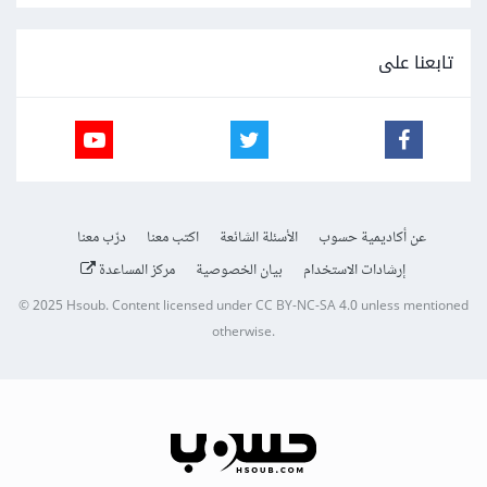
تابعنا على
عن أكاديمية حسوب
الأسئلة الشائعة
اكتب معنا
درّب معنا
إرشادات الاستخدام
بيان الخصوصية
مركز المساعدة
© 2025
Hsoub
.
Content licensed under
CC BY-NC-SA 4.0
unless mentioned
otherwise.