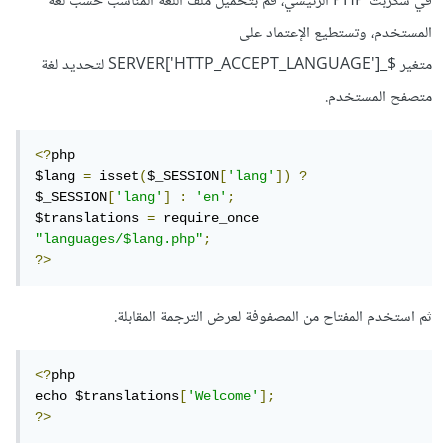
في سكربت PHP الرئيسي، قم بتحميل ملف اللغة المناسب حسب لغة
المستخدم، وتستطيع الإعتماد على
متغير $_SERVER['HTTP_ACCEPT_LANGUAGE'] لتحديد لغة
متصفح المستخدم.
<?
php

$lang 
=
 isset
(
$_SESSION
[
'lang'
])
?
$_SESSION
[
'lang'
]
:
'en'
;
$translations 
=
 require_once 
"languages/$lang.php"
;
?>
ثم استخدم المفتاح من المصفوفة لعرض الترجمة المقابلة.
<?
php

echo $translations
[
'Welcome'
];
?>