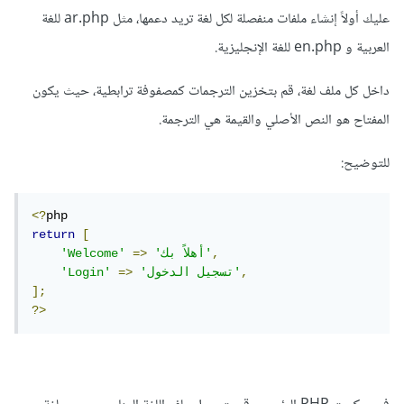
عليك أولاً إنشاء ملفات منفصلة لكل لغة تريد دعمها، مثل ar.php للغة
العربية و en.php للغة الإنجليزية.
داخل كل ملف لغة، قم بتخزين الترجمات كمصفوفة ترابطية، حيث يكون
المفتاح هو النص الأصلي والقيمة هي الترجمة.
للتوضيح:
<?
return
[
,
'أهلاً بك'
=>
'Welcome'
,
'تسجيل الدخول'
=>
'Login'
];
?>