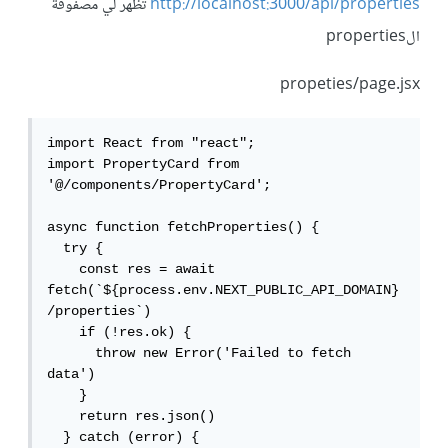
http://localhost:3000/api/properties
تظهر لي مصفوفة
الproperties
propeties/page.jsx
import React from "react";

import PropertyCard from 
'@/components/PropertyCard';

async function fetchProperties() {

  try {

    const res = await 
fetch(`${process.env.NEXT_PUBLIC_API_DOMAIN}
/properties`)

    if (!res.ok) {

      throw new Error('Failed to fetch 
data')    

    }

    return res.json()

  } catch (error) {
