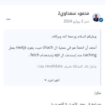
محمود سعداوي2
نشر
2 يوليو 2024
وعليكم السلام ورحمة الله وبركاته .
أعتقد أن الخطأ هو في عملية ال chach حيث يقوم nextjs بعمل
caching عند إستدعاء ال api بإستخدام fetch .
ولحل تلك المشكلة نضيف revalidate هكذا
:
أظهر المزيد
async
function
 fetchProperties
()
{
try
{
const
 res 
=
await
شكرا.
fetch
(`
$
{
process
.
env
.
NEXT_PUBLIC_API_DOMAIN
}/
properties
`,{
 next
:
{
 revalidate
:
10
}
})
بصراحة في بعض الأحيان لا أفهم شيئا.
if
(!
res
.
ok
)
{