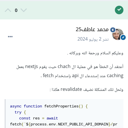
0
محمد عاطف25
نشر
2 يوليو 2024
وعليكم السلام ورحمة الله وبركاته .
أعتقد أن الخطأ هو في عملية ال chach حيث يقوم nextjs بعمل
caching عند إستدعاء ال api بإستخدام fetch .
ولحل تلك المشكلة نضيف revalidate هكذا
:
async
function
 fetchProperties
()
{
try
{
const
 res 
=
await
fetch
(`
$
{
process
.
env
.
NEXT_PUBLIC_API_DOMAIN
}/
pr