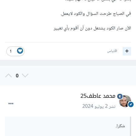
throw
new
Error
(
'Failed to fetch 
في الصباح طرحت السؤال والكود لايعمل.
data'
)
}
return
 res
.
json
()
الآن صار الكود يشتغل دون أن أقوم بأي تغيير
}
catch
(
error
)
{
    console
.
log
(
error
)
}
اقتباس
}
1
وهكذا نقوم بجعل next بحذف ال chache بعد 10 ثواني .
0
ومن المفترض أن هذا يحل تلك المشكلة .
محمد عاطف25
نشر
2 يوليو 2024
شكرا.