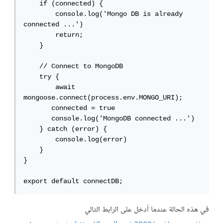
    if (connected) {

        console.log('Mongo DB is already 
connected ...')

        return;        

    }

    // Connect to MongoDB

    try {

        await 
mongoose.connect(process.env.MONGO_URI);  

       connected = true

       console.log('MongoDB connected ...')

    } catch (error) {

        console.log(error)

    }

}

export default connectDB;
في هذه الحالة عندما أدخل على الرابط التالي