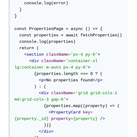
    console.log(error)

  }

}

const PropertiesPage = async () => {

  const properties = await fetchProperties()

  console.log(properties)

  return (

<section
className
=
'px-4 py-6'
>
<div
className
=
'container-xl 
lg:container m-auto px-4 py-6'
>
        {properties.length === 0 ? (

<p>
No properties found
</p>
        ) : (

<div
className
=
'grid grid-cols-1 
md:grid-cols-3 gap-6'
>
            {properties.map((property) => (

<PropertyCard
key
=
{property._id}
property
=
{property}
/>
            ))}

</div>