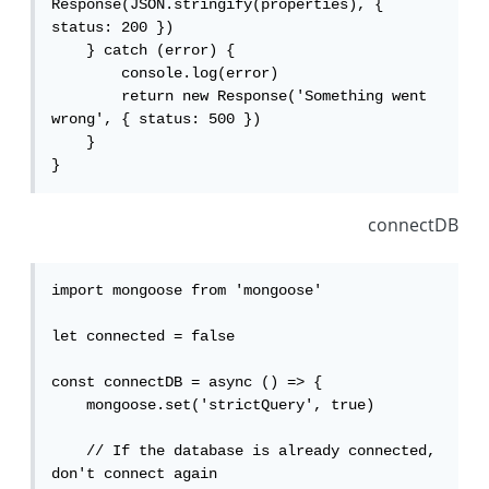
Response(JSON.stringify(properties), { 
status: 200 })

    } catch (error) {

        console.log(error)

        return new Response('Something went 
wrong', { status: 500 })

    }

}
connectDB
import mongoose from 'mongoose'

let connected = false

const connectDB = async () => {

    mongoose.set('strictQuery', true)

    // If the database is already connected, 
don't connect again
