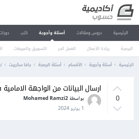
الرئيسية
دروس ومقالات
أسئلة وأجوبة
كتب
دورات
البرمجة
ريادة الأعمال
العمل الحر
التسويق والمبيعات
ال
الرئيسية
أسئلة وأجوبة
الأقسام
أسئلة البرمجة
جافا سكريبت
ار
ارسال البيانات من الواجهة الامامية في c
0
بواسطة Mohamed Ramzi2
1 يوليو 2024