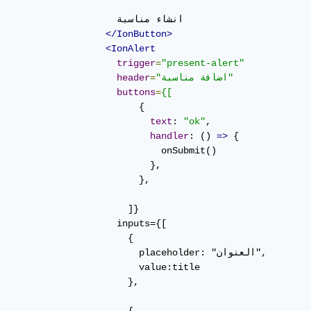
                            ان

</IonButton>
<IonAlert
trigger
=
"present-alert"
"اضافة مناسبة"
=
header
buttons
=
{[
                         {

text
: 
"ok"
,

handler
: () 
=>
 {

                             onSubmit()

                           },

                         },

                       ]}

                     inputs={[

                       {

                                placeholder: "ا

                         value:title

                       },
