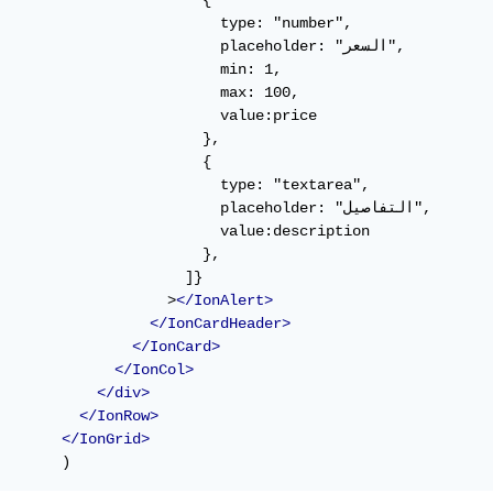
                       {

                         type: "number",

                                placeholder: 

                         min: 1,

                         max: 100,

                         value:price

                       },

                       {

                         type: "textarea",

                                placeholder: "ال

                         value:description

                       },

                     ]}

                   >
</IonAlert>
</IonCardHeader>
</IonCard>
</IonCol>
</div>
</IonRow>
</IonGrid>
       )