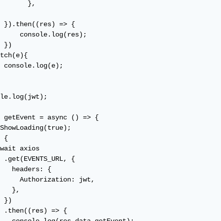
       },

 }).then((res) => {

     console.log(res);

 })

tch(e){

 console.log(e);

le.log(jwt);

 getEvent = async () => {

ShowLoading(true);

 {

wait axios

 .get(EVENTS_URL, {

   headers: {

     Authorization: jwt,

   },

 })

 .then((res) => {
