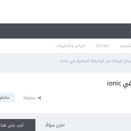
تصميم
DevOps
البرامج والتطبيقات
سال البيانات من الواجهة الامامية في ionic
ioni
متابعو
مشاركة
اطرح سؤالًا
أجب على هذا 