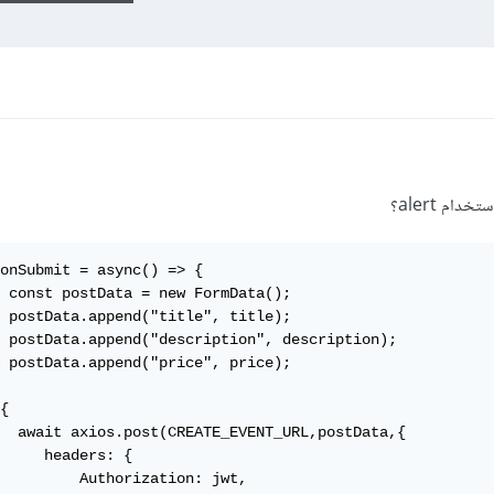
ام alert؟
onSubmit = async() => {    

 const postData = new FormData();

 postData.append("title", title);

 postData.append("description", description);

 postData.append("price", price);

{

  await axios.post(CREATE_EVENT_URL,postData,{

     headers: {

         Authorization: jwt,
