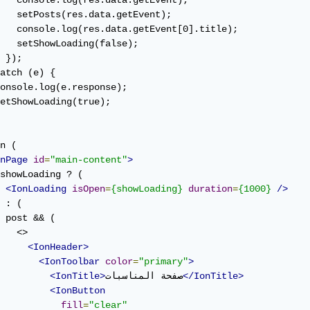
   console.log(res.data.getEvent);

   setPosts(res.data.getEvent);

   console.log(res.data.getEvent[0].title);

   setShowLoading(false);

 });

atch (e) {

onsole.log(e.response);

etShowLoading(true);

n (

nPage
id
=
"main-content"
>
showLoading ? (

<IonLoading
isOpen
=
{showLoading}
duration
=
{1000}
/>
 : (

 post && (

   <>

<IonHeader>
<IonToolbar
color
=
"primary"
>
</IonTitle>
صفحة المناسبات
<IonTitle>
<IonButton
fill
=
"clear"