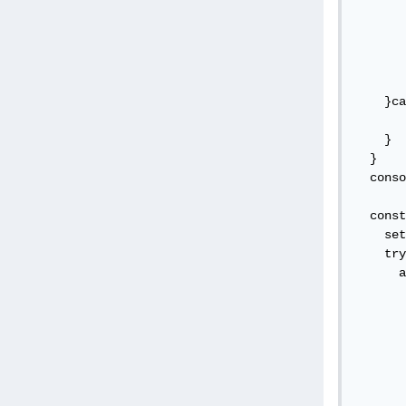
       
       
       
       
    }ca
       
    }

  }

  conso
  const
    set
    try
      a
       
       
       
       
       
       