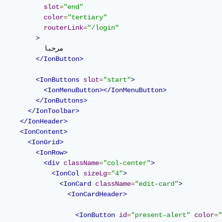
slot
=
"end"
color
=
"tertiary"
routerLink
=
"/login"
>
              

</IonButton>
<IonButtons
slot
=
"start"
>
<IonMenuButton></IonMenuButton>
</IonButtons>
</IonToolbar>
</IonHeader>
<IonContent>
<IonGrid>
<IonRow>
<div
className
=
"col-center"
>
<IonCol
sizeLg
=
"4"
>
<IonCard
className
=
"edit-card"
>
<IonCardHeader>
<IonButton
id
=
"present-alert"
color
=
"