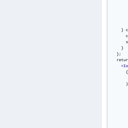
       
       
       
       
       
    } c
      c
      s
    }

  };

  retur
<Io
      {
      )
       
       