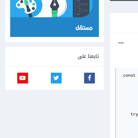
تابعنا على
 const 
       
       
       
       
    try
       
       
       