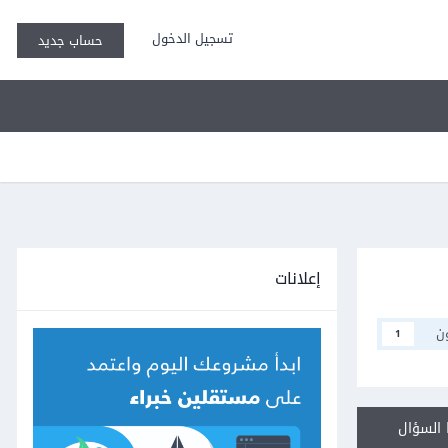
تسجيل الدخول
حساب جديد
إعلانات
ن
1
السؤال