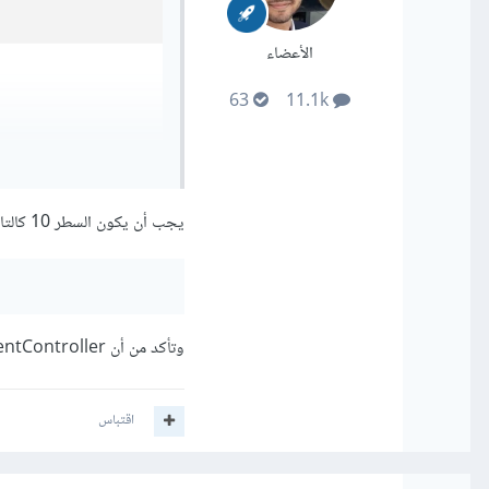
الأعضاء
63
11.1k
يجب أن يكون السطر 10 كالتالي
وتأكد من أن StudentController هو الإسم الصحيح للملف وإذا ما زال الخطأ موجود فأرسل صورة صفحة الخطأ كاملة
اقتباس