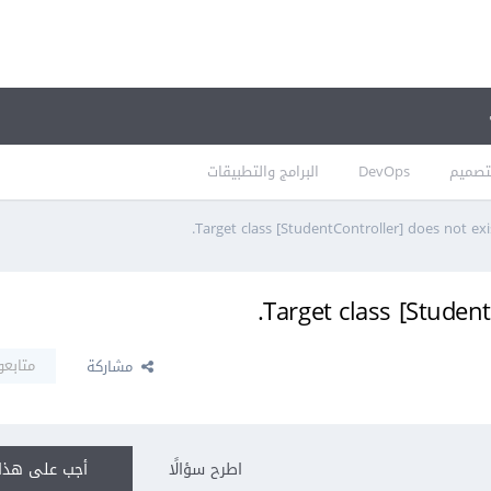
تصميم
DevOps
البرامج والتطبيقات
متابعو
مشاركة
اطرح سؤالًا
أجب على هذا 