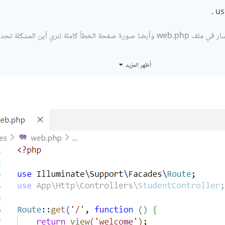
املة لنري أين المشكلة تحديدا .
أظهر المزيد