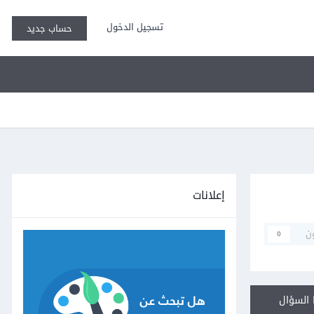
تسجيل الدخول
حساب جديد
إعلانات
ن
0
السؤال