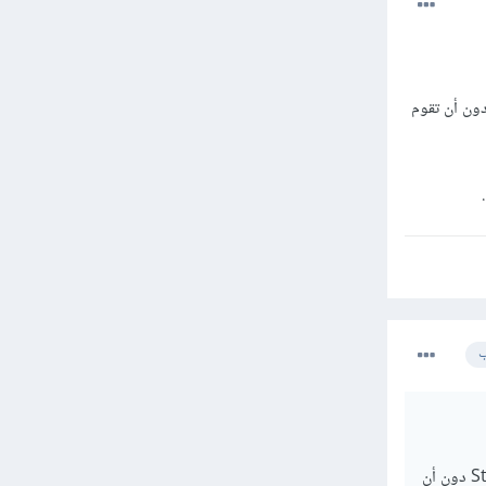
ن الخطأ في ملف web.php حيث أنك قمت بتعريف المسار ووضعت له ال StudentController دون أن تقوم
ب
وأعتقد أن الخطأ في ملف web.php حيث أنك قمت بتعريف المسار ووضعت له ال StudentController دون أن