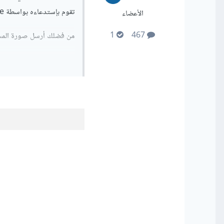
تقوم بإستدعاءه بواسطة use .
الأعضاء
1
467
من فضلك أرسل صورة المسار في ملف web.php وأيضا صورة صفحة الخطأ ك