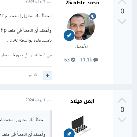
محمد عاطف25
نشر
1 يوليو 2024
0
الخطأ أنك تحاول إستخدام StudentController وهو غير موجود .
بإستدعاءه بواسطة use .
الأعضاء
من فضلك أرسل صورة المسار في ملف web.php وأيضا صورة صفحة الخطأ كاملة لنري
63
11.1k
اقتباس
ايمن ميلاد
نشر
1 يوليو 2024
0
الخطأ أنك تحاول إستخدام StudentController وهو غير موجود