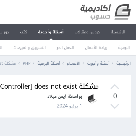
الرئيسية
دروس ومقالات
أسئلة وأجوبة
كتب
دورات
البرمجة
ريادة الأعمال
العمل الحر
التسويق والمبيعات
ال
الرئيسية
أسئلة وأجوبة
الأقسام
أسئلة البرمجة
PHP
مشكلة Target class [StudentController] does not exist.
مشكلة Target class [StudentController] does not exist.
0
بواسطة ايمن ميلاد
1 يوليو 2024