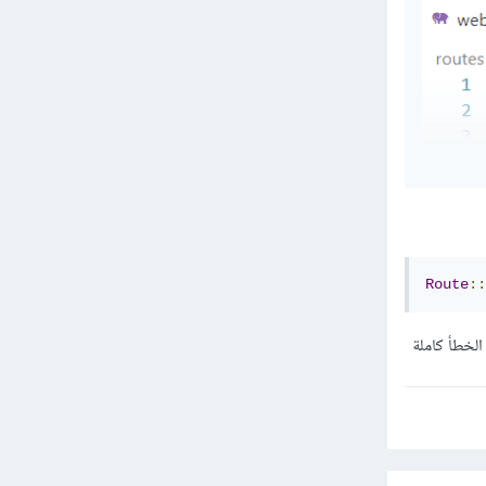
Route
::