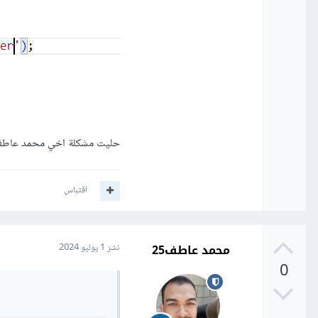
حليت مشكلة اخي محمد عاطف لدي مودل اسمه student اريد ك
اقتباس
محمد عاطف25
نشر
1 يوليو 2024
0