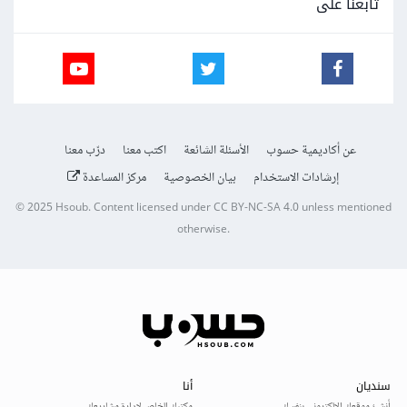
تابعنا على
عن أكاديمية حسوب
الأسئلة الشائعة
اكتب معنا
درّب معنا
إرشادات الاستخدام
بيان الخصوصية
مركز المساعدة
© 2025
Hsoub
.
Content licensed under
CC BY-NC-SA 4.0
unless mentioned
otherwise.