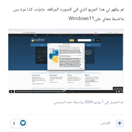
لم يظهر لي هذا المربع الذي في الصوره المرفقه. حاولت كذا مره بس
ماضبط معاي علىWindows11
تم التعديل في
1 يوليو 2024
بواسطة حمد الرميحي
اقتباس
3