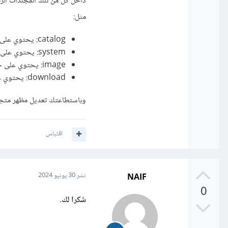
داخل كل من تلك المجلدات الر
مثل:
catalog: يحتوي على جميع ملفات واجهة المتجر، مثل القوالب، والوحدات، واللغات.
system: يحتوي على ملفات نواة نظام أوبن كارت، مثل مكتبات PHP وإعدادات قواعد البيانات.
image: يحتوي على جميع الصور المستخدمة في المتجر، مثل صور المنتجات والشعارات.
download: يحتوي على جميع الملفات القابلة للتحميل من قبل الزوار، مثل الكتيبات الإلكترونية.
وباستطاعتك تعديل مظهر متجرك عن طر
اقتباس
NAIF
نشر
30 يونيو 2024
0
شكرا لك.