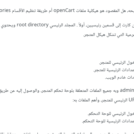
ية ملفات openCart أم طريقة تنظيم الأقسام categories به؟
عامًة تنقسم هيكلية ملفات أوبن كارت إلى قسمين رئيسيين
فرعية التي تشكل هيكل المتجر.
ثم مجلد الإدارة admin directory وبه جميع الملفات المتعلقة بلوحة تحكم المتجر، والوصول إليه عن طريق