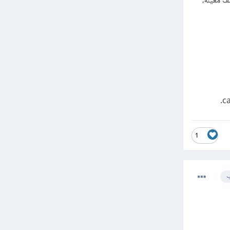
ف معينة،
1
ب