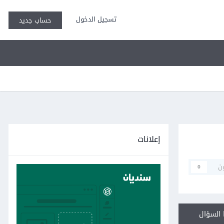
تسجيل الدخول
حساب جديد
إعلانات
ن
0
السؤال