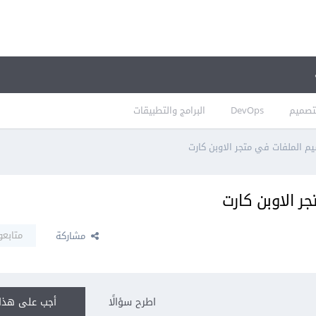
تصميم
DevOps
البرامج والتطبيقات
 الملفات في متجر الاوبن كارت
 الاوبن كارت
متابعو
مشاركة
اطرح سؤالًا
أجب على هذا 