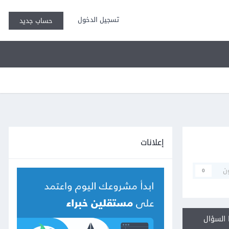
تسجيل الدخول
حساب جديد
إعلانات
ن
0
السؤال