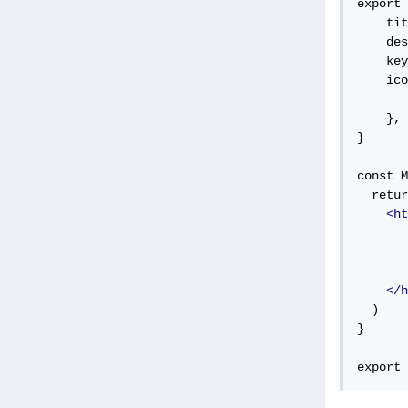
export 
    tit
    des
    key
    ico
       
    },

}

const M
  retur
<ht
</h
  )

}

export 