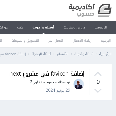
الرئيسية
دروس ومقالات
أسئلة وأجوبة
كتب
دورات
البرمجة
ريادة الأعمال
العمل الحر
التسويق والمبيعات
ال
الرئيسية
أسئلة وأجوبة
الأقسام
أسئلة البرمجة
إضافة favicon في مشروع next
إضافة favicon في مشروع next
0
بواسطة محمود سعداوي2
29 يونيو 2024