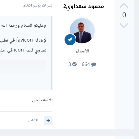
محمود سعداوي2
نشر
29 يونيو 2024
0
وعليكم السلام ورحمة الله و
تساوي قيمة icon في ملف ال layout.jsx لديك هكذا
الأعضاء
3
664
للأسف أخي
s',

اقتباس