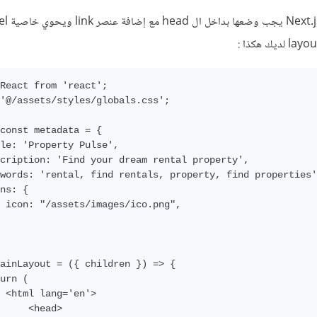
:
React from 'react';

'@/assets/styles/globals.css';

const metadata = {

le: 'Property Pulse',

cription: 'Find your dream rental property',

words: 'rental, find rentals, property, find properties'
ns: {

 icon: "/assets/images/ico.png",

ainLayout = ({ children }) => {

urn (

 <html lang='en'>

     <head>
