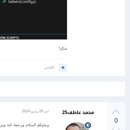
شكرا
اقتباس
محمد عاطف25
نشر
29 يونيو 2024
0
وعليكم السلام ورحمة الله وبركا