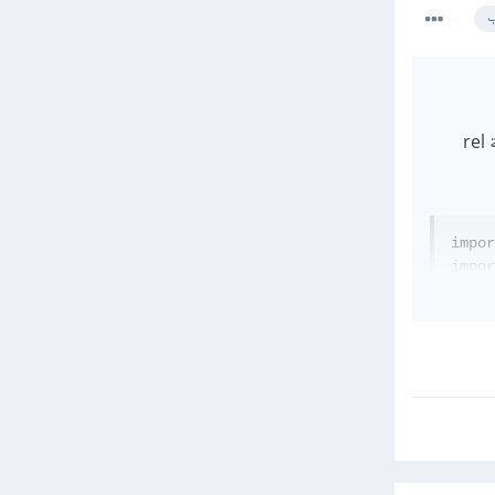
ب
لإضافة favicon في تطبيق Next.js يجب وضعها بداخل ال head مع إضافة عنصر link ويحوي خاصية rel
impor
impor
expor
    t
    d
    k
    i
     
    }
};
