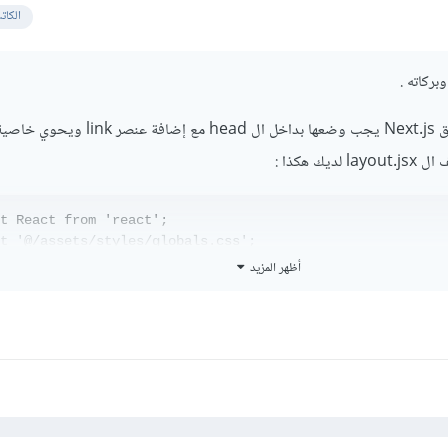
الكات
بركاته .
:
t React from 'react';

t '@/assets/styles/globals.css';

أظهر المزيد
t const metadata = {

itle: 'Property Pulse',

escription: 'Find your dream rental property',

eywords: 'rental, find rentals, property, find propertie
cons: {

   icon: "/assets/images/ico.png",

,
