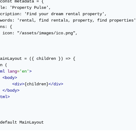
const metadata = {

le: 'Property Pulse',

cription: 'Find your dream rental property',

words: 'rental, find rentals, property, find properties'
ns: {

 icon: "/assets/images/ico.png",

ainLayout = ({ children }) => {

n (

ml
lang
=
'en'
>
<body>
<div>
{children}
</div>
</body>
tml>
default MainLayout