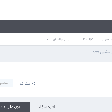
تصميم
DevOps
البرامج والتطبيقات
متابعو
مشاركة
اطرح سؤالًا
أجب على هذا 