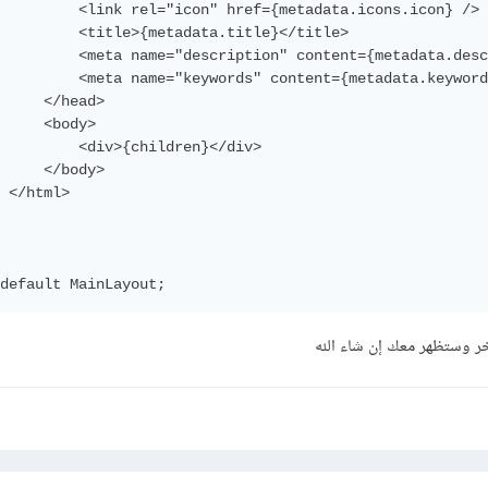
         <link rel="icon" href={metadata.icons.icon} />

         <title>{metadata.title}</title>

         <meta name="description" content={metadata.desc
         <meta name="keywords" content={metadata.keyword
     </head>

     <body>

         <div>{children}</div>

     </body>

 </html>

default MainLayout;
خر وستظهر معك إن شاء الله