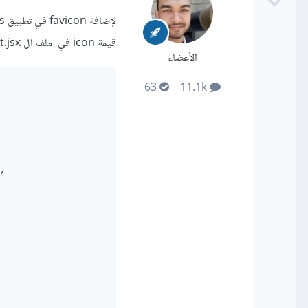
قيمة icon في ملف ال layout.jsx لديك هكذا
الأعضاء
63
11.1k
,
