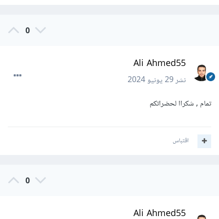
0
Ali Ahmed55
نشر
29 يونيو 2024
تمام , شكراا لحضراتكم
اقتباس
0
Ali Ahmed55