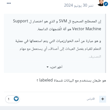
نشر
30 يونيو 2024
إن المصطلح الصحيح لل SVM و الذي هو اختصار ل Support
Vector Machine هو آلة الُمَّتجهات الداعمة.
و هو عبارة عن أحد الخوارزميات التي يتم استعمالها في عملية
التعلم للقيام بفصل العينات إلى أصناف، أي يستعمل مع مهام
التصنيف.
أظهر المزيد
و هو يعتمد على فكرة إيجاد أفضل طريقة فصل بحيث تكون قدر
الإمكان غير مبهمة، أي مثلًا تخيل أنه لدينا صنفين يمكن تمثيلهما
هو طبعان بستخدم مع البيانات مُسماة labeled ؟
على شكل نقاط في مستوي الإحداثيات، و يمكن فصلهما عن طريق
خط مستقيم. قد يكون هناك الكثير من الحلول لذلك و لكن بعض
اقتباس
هذه الحلول قد تجعل الخط قريبًا من بعض النقاط مما يجعل هذه
1
النقاط مبهمة حيث أنها قريبة جدًا من الخط و لذلك لسنا متأكدين