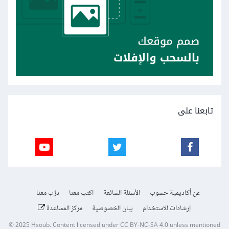
تابعنا على
عن أكاديمية حسوب
الأسئلة الشائعة
اكتب معنا
درّب معنا
إرشادات الاستخدام
بيان الخصوصية
مركز المساعدة
© 2025
Hsoub
.
Content licensed under
CC BY-NC-SA 4.0
unless mentioned