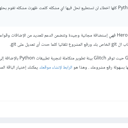
استضافه PythonAnywhere كلها اخطاء لن تستطيع تحل فيها اي مشكله كلمت ظهرت مشكله تقوم بحل
يمكنك إستخدام إستضافة Heroku فهي إستضافة مجانية وجيدة وتتضمن الدعم للعديد من الإضافات وقوا
أى تعديل على git.
ويمكنك أيضا إستخدام Glitch حيث توفر Glitch بيئة تطوير م
لها بسهولة رفع مشروعك . وهذا هو
الرابط لإنشاء موقعك
يمكنك إختيار الباقة الم