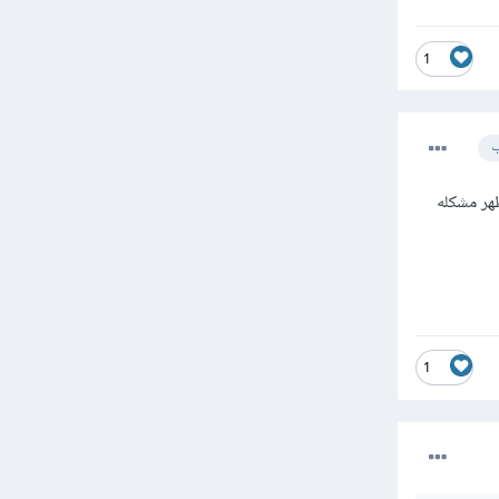
1
ب
 تظهر مشكله
1