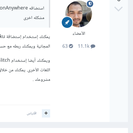
مشكله اخرى
الأعضاء
المجانية ويمكنك ربطه مع حساب ال git الخاص بك ورفع المشروع تلقائيا كلما حدث 
63
11.1k
اللغات الأخرى. يمكنك من خلا
مشروعك .
اقتباس