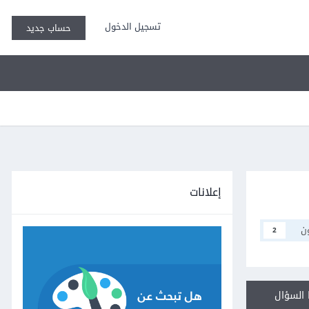
تسجيل الدخول
حساب جديد
إعلانات
ن
2
السؤال