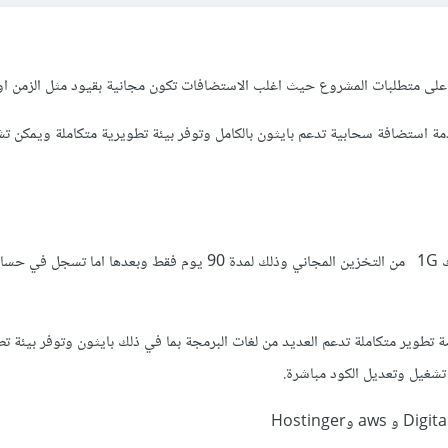
لى متطلبات المشروع حيث اغلب الاستضافات تكون مجانية بقيود مثل الزمن او
Python هو خدمة استضافة سحابية تدعم بايثون بالكامل وتوفر بيئة تطويرية متكاملة ويمكن 
ويوجد ايضا render يعطيك 1G من التخزين المجاني وذلك لمدة 90 يوم فقط وبعدها اما 
 Repl.it هي منصة تطوير متكاملة تدعم العديد من لغات البرمجة بما في ذلك بايثون وتوفر بيئة 
تشغيل وتعديل الكود مباشرة.