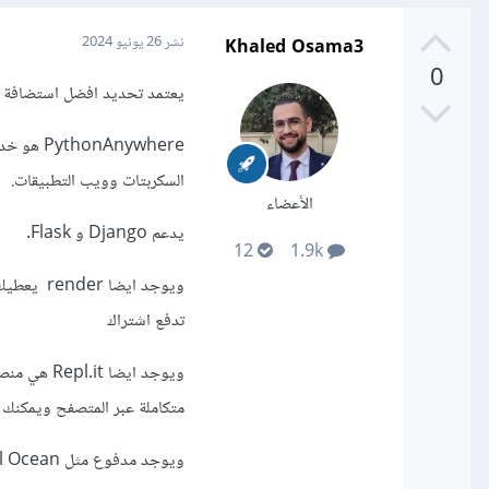
Khaled Osama3
نشر
26 يونيو 2024
0
يعتمد تحديد افضل استضافة ع
Anywhere
السكربتات وويب التطبيقات.
الأعضاء
يدعم Django و Flask.
12
1.9k
تدفع اشتراك
ويوجد ايضا
متكاملة عبر المتصفح ويمكنك 
ويوجد مدفوع مثل Digital Ocean و aws وHostinger