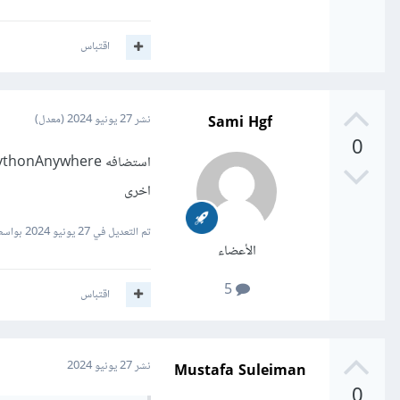
اقتباس
Sami Hgf
نشر
27 يونيو 2024
(معدل)
0
اخرى
تم التعديل في
27 يونيو 2024
بواسطة Hgf
الأعضاء
5
اقتباس
Mustafa Suleiman
نشر
27 يونيو 2024
0