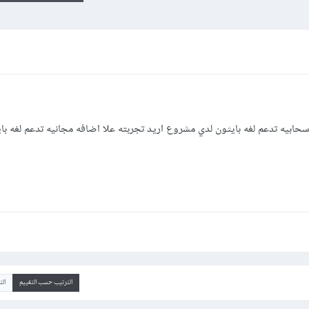
حابيه تدعم لغه بايثون لدي مشروع اريد تجربته علا اضافه مجانيه تدعم لغه با
الترتيب حسب التقييم
ال