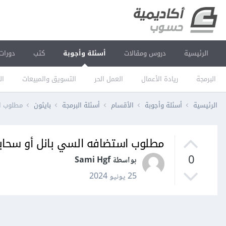
الرئيسية
دروس ومقالات
أسئلة وأجوبة
كتب
دورات
البرمجة
ريادة الأعمال
العمل الحر
التسويق والمبيعات
ال
الرئيسية
أسئلة وأجوبة
الأقسام
أسئلة البرمجة
بايثون
مطلوب اس
مطلوب استضافه السي بانل أو سحابي
0
بواسطة Sami Hgf
25 يونيو 2024