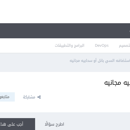
تصميم
DevOps
البرامج والتطبيقات
تضافه السي بانل أو سحابيه مجانيه
ه مجانيه
متابعو
مشاركة
اطرح سؤالًا
أجب على هذا 