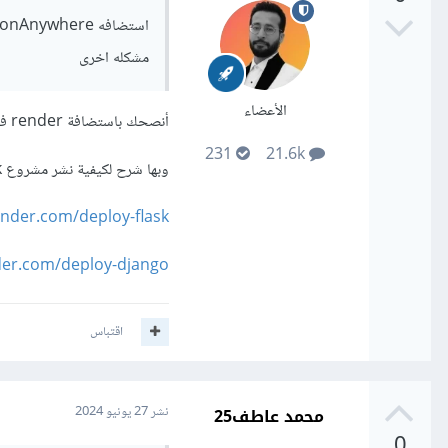
مشكله اخرى
الأعضاء
أنصحك باستضافة render فهي استضافة متطورة ولن تواجه بها تلك المشاكل.
231
21.6k
وبها شرح لكيفية نشر مشروع Flask أو Django:
ender.com/deploy-flask
der.com/deploy-django
اقتباس
محمد عاطف25
نشر
27 يونيو 2024
0