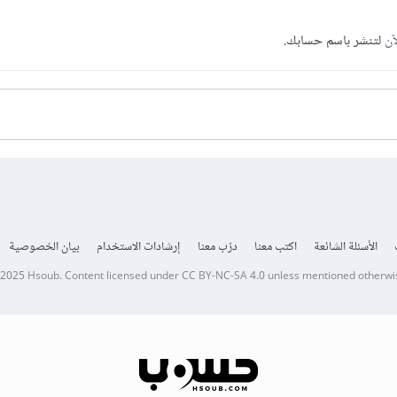
آن
لتنشر باسم حسابك.
الأسئلة الشائعة
اكتب معنا
درّب معنا
إرشادات الاستخدام
بيان الخصوصية
 2025
Hsoub
.
Content licensed under
CC BY-NC-SA 4.0
unless mentioned otherwi