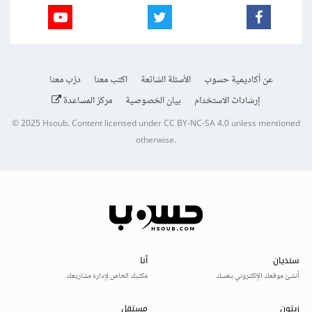
عن أكاديمية حسوب
الأسئلة الشائعة
اكتب معنا
درّب معنا
إرشادات الاستخدام
بيان الخصوصية
مركز المساعدة
© 2025
Hsoub
.
Content licensed under
CC BY-NC-SA 4.0
unless mentioned
otherwise.