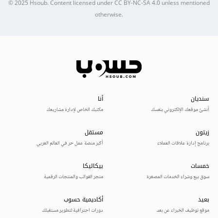
© 2025
Hsoub
.
Content licensed under
CC BY-NC-SA 4.0
unless mentioned
otherwise.