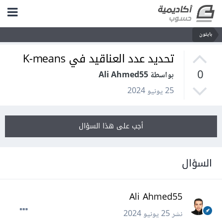
بايثون
تحديد عدد العناقيد في K-means
0
بواسطة Ali Ahmed55
25 يونيو 2024
أجب على هذا السؤال
السؤال
Ali Ahmed55
نشر
25 يونيو 2024