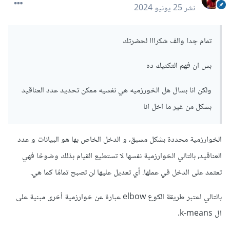
توقف العملية و تحدد عدد العناقيد الأمثل بآخر قيمة سببت نزول
نشر
25 يونيو 2024
بشكل ملحوظ.
تمام جدا والف شكرااا لحضرتك
تحياتي.
بس ان فهم التكنيك ده
ولكن انا بسال هل الخورزميه هي نفسيه ممكن تحديد عدد العناقيد
بشكل من غير ما اخل انا
الخوارزمية محددة بشكل مسبق، و الدخل الخاص بها هو البيانات و عدد
العناقيد، بالتالي الخوارزمية نفسها لا تستطيع القيام بذلك وضوحًا فهي
تعتمد على الدخل في عملها. أي تعديل عليها لن تصبح تمامًا كما هي.
بالتالي اعتبر طريقة الكوع elbow عبارة عن خوارزمية أخرى مبنية على
ال k-means.