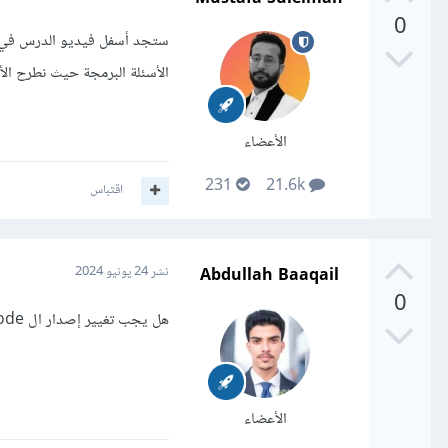
0
ستجد أسفل فيديو الدرس في ن
الأسئلة البرمجة حيث نطرح الأ
الأعضاء
231
21.6k
اقتباس
Abdullah Baaqail
نشر
24 يونيو 2024
0
هل يجب تغيير إصدار ال node لكي تتوافق مع المشروع أم العكس
الأعضاء