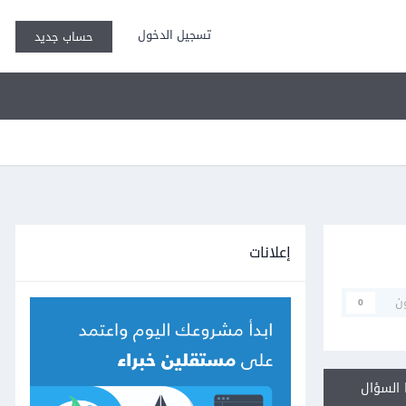
تسجيل الدخول
حساب جديد
إعلانات
ن
0
السؤال