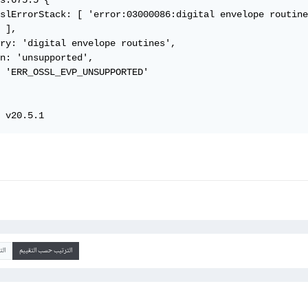
s:675:5 {

slErrorStack: [ 'error:03000086:digital envelope routine
 ],

ry: 'digital envelope routines',

n: 'unsupported',

 'ERR_OSSL_EVP_UNSUPPORTED'

 v20.5.1
الترتيب حسب التقييم
ال