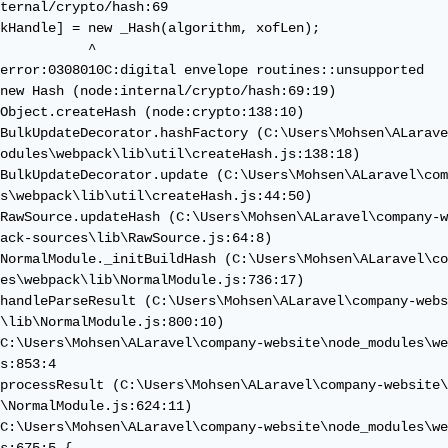
ternal/crypto/hash:69

kHandle] = new _Hash(algorithm, xofLen);

           ^

error:0308010C:digital envelope routines::unsupported

new Hash (node:internal/crypto/hash:69:19)

Object.createHash (node:crypto:138:10)

BulkUpdateDecorator.hashFactory (C:\Users\Mohsen\ALarave
odules\webpack\lib\util\createHash.js:138:18)

BulkUpdateDecorator.update (C:\Users\Mohsen\ALaravel\com
s\webpack\lib\util\createHash.js:44:50)

RawSource.updateHash (C:\Users\Mohsen\ALaravel\company-w
ack-sources\lib\RawSource.js:64:8)

NormalModule._initBuildHash (C:\Users\Mohsen\ALaravel\co
es\webpack\lib\NormalModule.js:736:17)

handleParseResult (C:\Users\Mohsen\ALaravel\company-webs
\lib\NormalModule.js:800:10)

C:\Users\Mohsen\ALaravel\company-website\node_modules\we
s:853:4

processResult (C:\Users\Mohsen\ALaravel\company-website\
\NormalModule.js:624:11)

C:\Users\Mohsen\ALaravel\company-website\node_modules\we