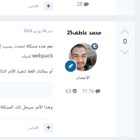
28
اقتباس
محمد عاطف25
نشر
24 يونيو 2024
0
webpack لديك.
أو يمكنك فقط تنفيذ الأمر التالي في cmd قبل تشغي
الأعضاء
63
11.1k
وهذا الأمر سيحل تلك المشكلة إ
اقتباس