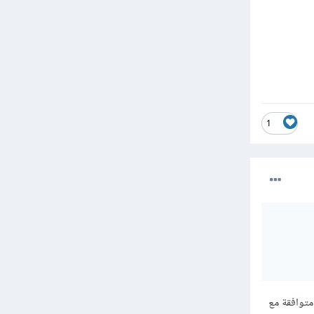
1
تفاف بتغيير إصدار node.js نفسه، فكما ذكرت لك مكتبة Webpack غير متوافقة مع