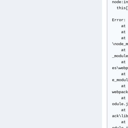
node:in
  this[
       
Error: 
    at 
    at 
    at 
\node_m
    at 
_module
    at 
es\webp
    at 
e_modul
    at 
webpack
    at 
odule.j
    at 
ack\lib
    at 