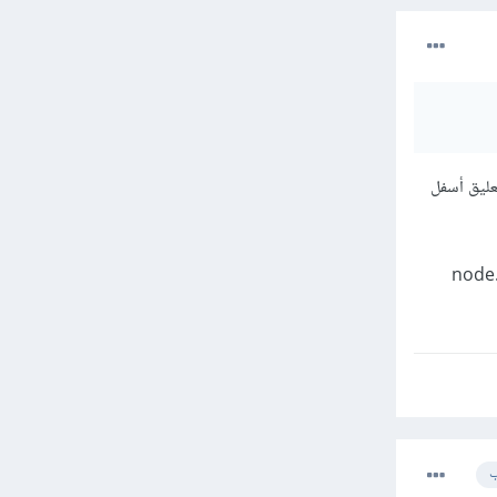
عليق أسفل
لمسؤولة عن ذلك وهي نسخة webpack لديك قديمة وغير متوافقة مع إصدار node.js
ب