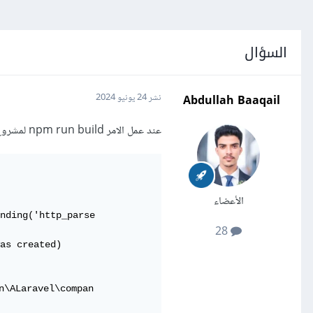
السؤال
Abdullah Baaqail
نشر
24 يونيو 2024
عند عمل الامر npm run build لمشروع html scss js كأن الاصدار من ال node لايتوافق ويظهر هذا الخطاء
الأعضاء
nding('http_parse

28
as created)

n\ALaravel\compan
