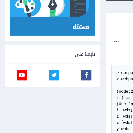
تابعنا على
> compa
> webpa
(node:2
r') is 
(Use `n
i ｢wds｣
i ｢wds｣
i ｢wds｣
y-websi