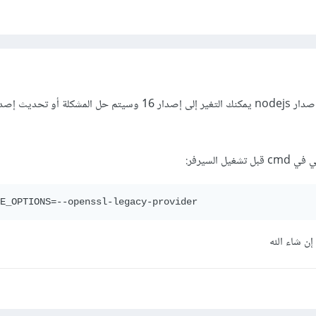
نعم هذه مشكلة تحدث بسبب إصدار nodejs يمكنك التغير إلى إصدار 16 وسيتم حل المشكلة أو تحديث 
ل السيرفر
:
E_OPTIONS=--openssl-legacy-provider
ن شاء الله