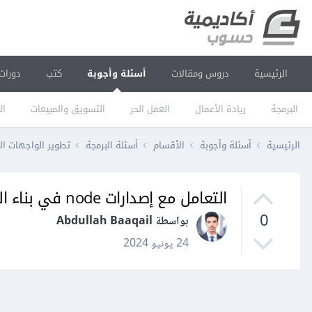
الرئيسية
دروس ومقالات
أسئلة وأجوبة
كتب
دورات
البرمجة
ريادة الأعمال
العمل الحر
التسويق والمبيعات
ال
الرئيسية
أسئلة وأجوبة
الأقسام
أسئلة البرمجة
تطوير الواجهات ال
التعامل مع إصدارات node في بناء المشروع
0
بواسطة Abdullah Baaqail
24 يونيو 2024