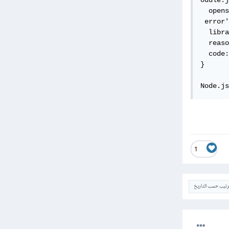
odule.j
  opens
 error'
  libra
  reaso
  code:
}

Node.js
1
ترتيب حسب التاريخ