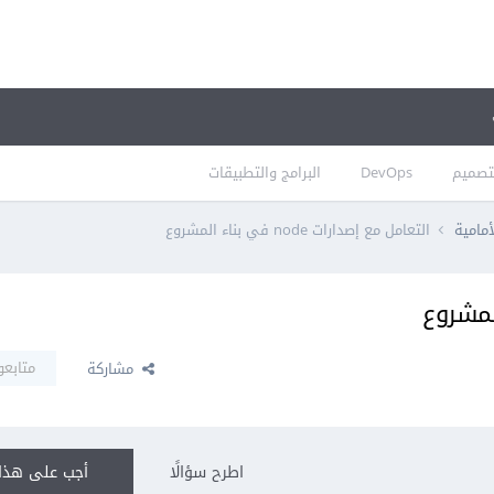
تصميم
DevOps
البرامج والتطبيقات
أمامية
التعامل مع إصدارات node في بناء المشروع
متابعو
مشاركة
اطرح سؤالًا
أجب على هذا 