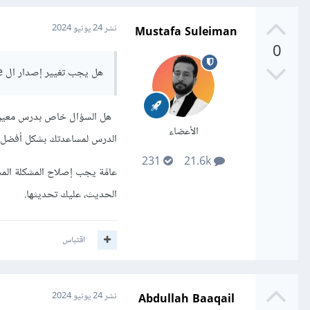
Mustafa Suleiman
نشر
24 يونيو 2024
0
هل يجب تغيير إصدار ال node لكي تتوافق مع المشروع أم العكس
هل السؤال خاص بدرس معين في
الأعضاء
الدرس لمساعدتك بشكل أفضل.
231
21.6k
الحديث، عليك تحديثها.
اقتباس
Abdullah Baaqail
نشر
24 يونيو 2024