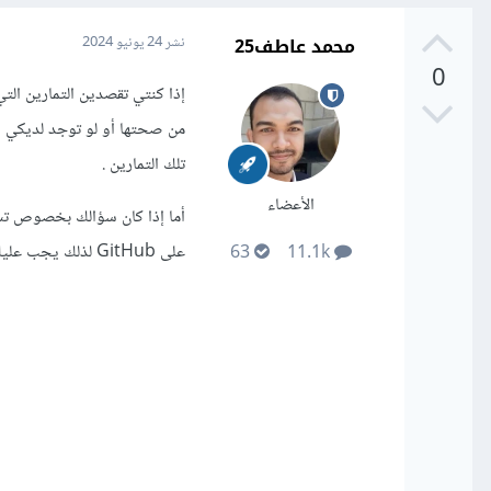
محمد عاطف25
نشر
24 يونيو 2024
0
إذا كنتي تقصدين التمارين الت
من صحتها أو لو توجد لديكي أ
تلك التمارين .
الأعضاء
أما إذا كان سؤالك بخصوص تس
على GitHub لذلك يجب عليك رفع المشاريع التي قمت بها للحصول على الشهادة. ويمكنكي قراءة الإجابات التالية
63
11.1k