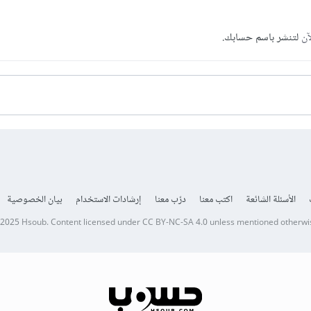
آن
لتنشر باسم حسابك.
الأسئلة الشائعة
اكتب معنا
درّب معنا
إرشادات الاستخدام
بيان الخصوصية
 2025
Hsoub
.
Content licensed under
CC BY-NC-SA 4.0
unless mentioned otherwi