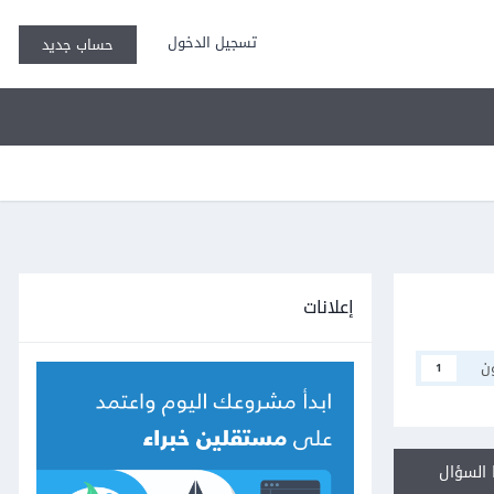
تسجيل الدخول
حساب جديد
إعلانات
ن
1
السؤال