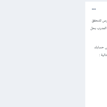
درس للتحقق
 المدرب بحل
لى حسابك
: