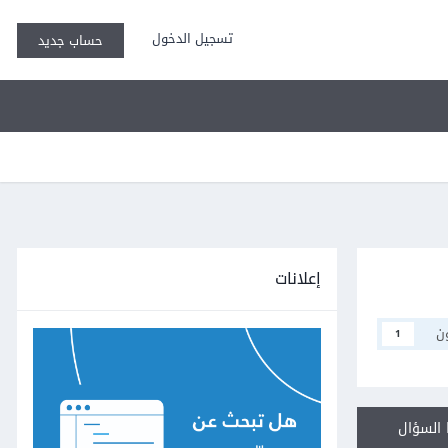
تسجيل الدخول
حساب جديد
إعلانات
ن
1
السؤال