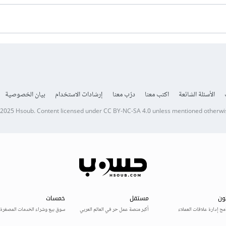
الأسئلة الشائعة
اكتب معنا
درّب معنا
إرشادات الاستخدام
بيان الخصوصية
 2025
Hsoub
.
Content licensed under
CC BY-NC-SA 4.0
unless mentioned otherwi