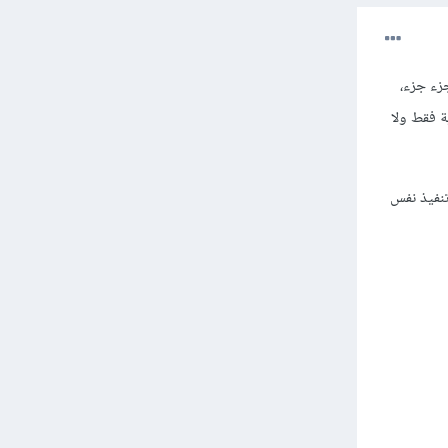
جزء جزء،
ة فقط ولا
تنفيذ نفس