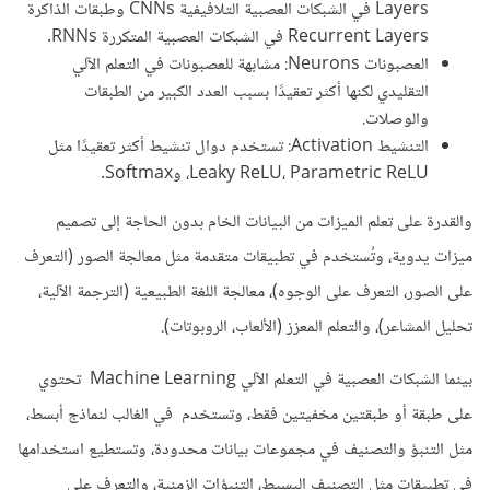
Layers في الشبكات العصبية التلافيفية CNNs وطبقات الذاكرة
Recurrent Layers في الشبكات العصبية المتكررة RNNs.
العصبونات Neurons: مشابهة للعصبونات في التعلم الآلي
التقليدي لكنها أكثر تعقيدًا بسبب العدد الكبير من الطبقات
والوصلات.
التنشيط Activation: تستخدم دوال تنشيط أكثر تعقيدًا مثل
Leaky ReLU، Parametric ReLU، وSoftmax.
والقدرة على تعلم الميزات من البيانات الخام بدون الحاجة إلى تصميم
ميزات يدوية، وتُستخدم في تطبيقات متقدمة مثل معالجة الصور (التعرف
على الصور، التعرف على الوجوه)، معالجة اللغة الطبيعية (الترجمة الآلية،
تحليل المشاعر)، والتعلم المعزز (الألعاب، الروبوتات).
بينما الشبكات العصبية في التعلم الآلي Machine Learning تحتوي
على طبقة أو طبقتين مخفيتين فقط، وتستخدم في الغالب لنماذج أبسط،
مثل التنبؤ والتصنيف في مجموعات بيانات محدودة، وتستطيع استخدامها
في تطبيقات مثل التصنيف البسيط، التنبؤات الزمنية، والتعرف على