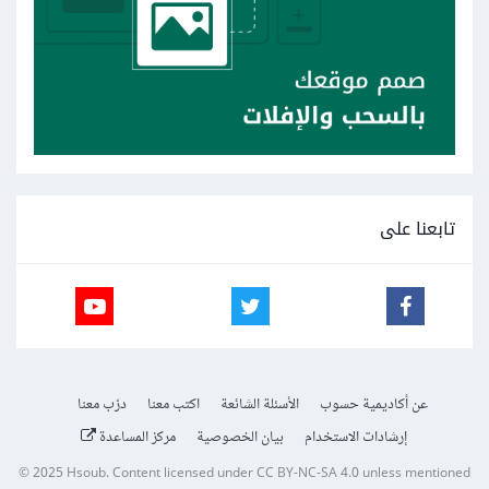
تابعنا على
عن أكاديمية حسوب
الأسئلة الشائعة
اكتب معنا
درّب معنا
إرشادات الاستخدام
بيان الخصوصية
مركز المساعدة
© 2025
Hsoub
.
Content licensed under
CC BY-NC-SA 4.0
unless mentioned