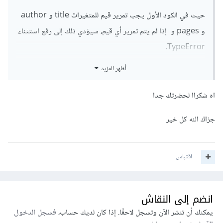
حيث في الكود الأول يجب تمرير قيم للمتغيرات title و author
و pages و إذا لم يتم تمرير أي قيم، سيؤدي ذلك إلى رفع استثناء
TypeError.
أظهر المزيد
بينما في الكود الثاني تم استخدام القيم الافتراضية (None)
للمتغيرات title و author و pages . و إذا لم يتم تمرير أي قيم
اه شكراا لحضرتك جدا
عند إنشاء كائن Book، سيتم تعيين القيم None تلقائياً لكل من
title و author و pages.
جزاك الله كل خير
لذلك عند استخدام الكود الثاني يجعل الفئة Book أكثر مرونة
اقتباس
وأكثر سهولة في استخدامها، لأنه يسمح بإنشاء كائنات بدون الحاجة
لتمرير كل القيم المطلوبة .
انضم إلى النقاش
يمكنك أن تنشر الآن وتسجل لاحقًا. إذا كان لديك حساب،
فسجل الدخول