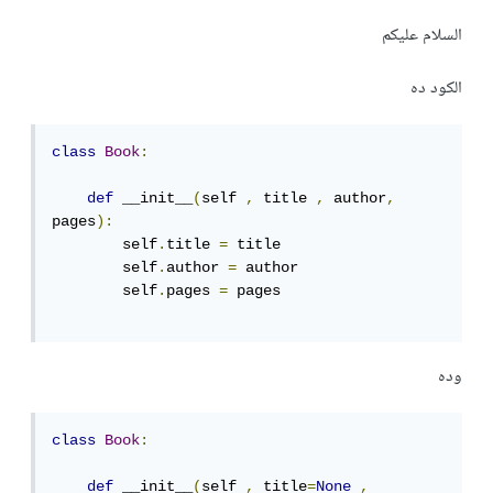
السلام عليكم
الكود ده
class
Book
:
def
 __init__
(
self 
,
 title 
,
 author
,
pages
):
        self
.
title 
=
 title

        self
.
author 
=
 author

        self
.
pages 
=
 pages

وده
class
Book
:
def
 __init__
(
self 
,
 title
=
None
,