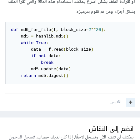
أو لقراءة الملف بشكل أسرع يمكنك استخدام هذه الدالة والتي تقرأ الملف
بشكل أجزاء ومن ثم تقوم بترميزه:
def
 md5_for_file
(
f
,
 block_size
=
2
**
20
):
    md5 
=
 hashlib
.
md5
()
while
True
:
        data 
=
 f
.
read
(
block_size
)
if
not
 data
:
break
        md5
.
update
(
data
)
return
 md5
.
digest
()
اقتباس
انضم إلى النقاش
يمكنك أن تنشر الآن وتسجل لاحقًا. إذا كان لديك حساب،
فسجل الدخول