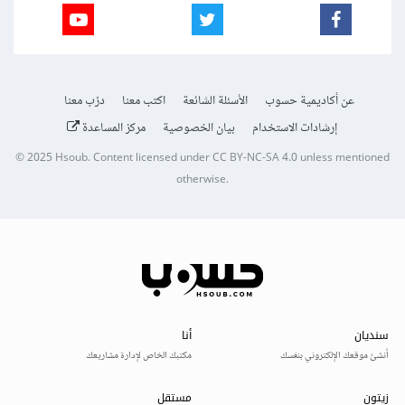
عن أكاديمية حسوب
الأسئلة الشائعة
اكتب معنا
درّب معنا
إرشادات الاستخدام
بيان الخصوصية
مركز المساعدة
© 2025
Hsoub
.
Content licensed under
CC BY-NC-SA 4.0
unless mentioned
otherwise.