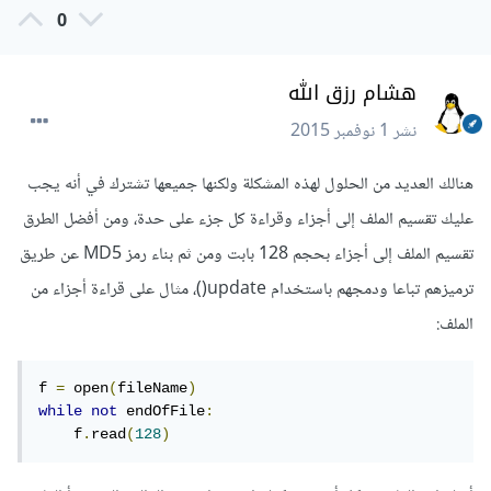
0
هشام رزق الله
نشر
1 نوفمبر 2015
هنالك العديد من الحلول لهذه المشكلة ولكنها جميعها تشترك في أنه يجب
عليك تقسيم الملف إلى أجزاء وقراءة كل جزء على حدة، ومن أفضل الطرق
تقسيم الملف إلى أجزاء بحجم 128 بابت ومن ثم بناء رمز MD5 عن طريق
ترميزهم تباعا ودمجهم باستخدام update()، مثال على قراءة أجزاء من
الملف:
f 
=
 open
(
fileName
)
while
not
 endOfFile
:
    f
.
read
(
128
)