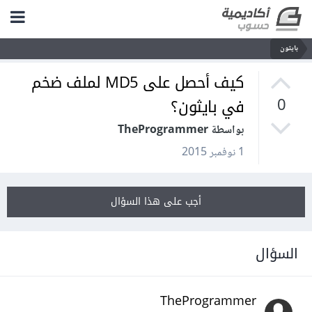
بايثون
كيف أحصل على MD5 لملف ضخم
في بايثون؟
0
بواسطة TheProgrammer
1 نوفمبر 2015
أجب على هذا السؤال
السؤال
TheProgrammer