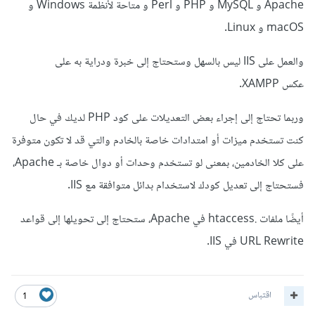
Apache و MySQL و PHP و Perl و متاحة لأنظمة Windows و
macOS و Linux.
والعمل على IIS ليس بالسهل وستحتاج إلى خبرة ودراية به على
عكس XAMPP.
وربما تحتاج إلى إجراء بعض التعديلات على كود PHP لديك في حال
كنت تستخدم ميزات أو امتدادات خاصة بالخادم والتي قد لا تكون متوفرة
على كلا الخادمين، بمعنى لو تستخدم وحدات أو دوال خاصة بـ Apache،
فستحتاج إلى تعديل كودك لاستخدام بدائل متوافقة مع IIS.
أيضًا ملفات .htaccess في Apache، ستحتاج إلى تحويلها إلى قواعد
URL Rewrite في IIS.
اقتباس
1