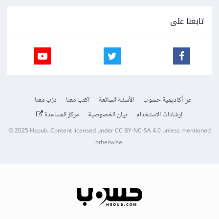
تابعنا على
عن أكاديمية حسوب
الأسئلة الشائعة
اكتب معنا
درّب معنا
إرشادات الاستخدام
بيان الخصوصية
مركز المساعدة
© 2025
Hsoub
.
Content licensed under
CC BY-NC-SA 4.0
unless mentioned
otherwise.