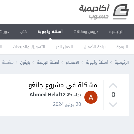
الرئيسية
دروس ومقالات
أسئلة وأجوبة
كتب
دورات
البرمجة
ريادة الأعمال
العمل الحر
التسويق والمبيعات
ال
الرئيسية
أسئلة وأجوبة
الأقسام
أسئلة البرمجة
بايثون
مشكلة ف
مشكلة في مشروع جانغو
0
بواسطة Ahmed Helal12
20 يونيو 2024