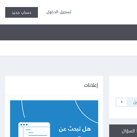
تسجيل الدخول
حساب جديد
إعلانات
ن
1
السؤال