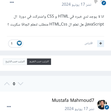
نشر
17 يونيو 2024
انا لا يوجد لدي خبره في HTML و CSS واشتركت في دورة ال
JavaScript, هل تعلم ال HTML,Css متطلب لتعلم الجافا سكربت ؟
اقتباس
1
الترتيب حسب التقييم
الترتيب حسب التاريخ
0
Mustafa Mahmoud7
نشر
17 يونيو 2024