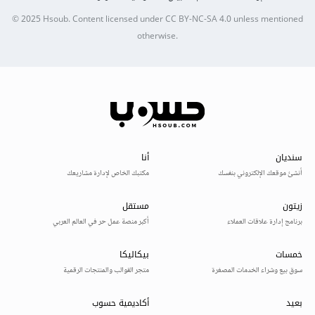
© 2025
Hsoub
.
Content licensed under
CC BY-NC-SA 4.0
unless mentioned
otherwise.