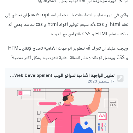
من كل دورة موجودة في الأكاديمية بدون الإشتراك بها
ولكن في دورة تطوير التطبيقات باستخدام لغة JavaScript لن تحتاج إلى
تعلم html أو css لأنه سيتم توفير أكواد html و css لك مما يعني أنه
يمكنك تعلم HTML و CSS بالتزامن مع الدورة
ويجب عليك أن تعرف أنه لتطوير الوجهات الأمامية تحتاج لإتقان HTML
و CSS ويفضل الإطلاع على المقالة التالية للتوضيح بشكل أكثر تفصيلاً