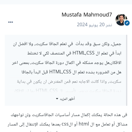
Mustafa Mahmoud7
نشر
20 يونيو 2024
جميل, ولكن سبق وقد بدأت في تعلم الجافا سكربت, ولا افضل ان
ابدأ في تعلم ال HTML,CSS في المنتصف لكي لا تختلط
الافكار,هل يوجد مشكله في اكمال دورة الجافا سكربت, بمعنى اخر
هل من الضروره بشده تعلم ال HTML,CSS قبل البدأ بالجافا
سكربت, واذا كانت الاجابه نعم فمن المفترض ان يكون في بداية
دورة الجافا سكربت دروس تأسيس لل HTML,CSS بما ان الافكار
أظهر المزيد
جميعها مترابطه وكل فكره تلزم الاخرى.
شكرا.
فى هذه الحالة يمكنك إكمال مسار أساسيات الجافاسكربت ولن تواجهك
مشاكل أو تعامل مع ال html أو الcss بعدها يمكنك الإنتقال إلى المسار