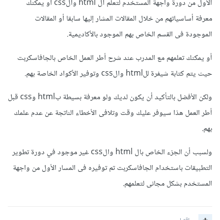
الأول من دورة واجهة المستخدم لتعلم ال html والcss أو يمكنك
معرفة أساسياتهم من خلال المقالات المشار إليها سابقا أو المقالات
الموجودة فى القسم الخاص بهم الموجود بالأكاديمية.
أو يمكنك تعلمهم مع المدرب عند شرح أطر العمل الخاص بالجافاسكربت
حيث يتم كتابة شيفرة للhtml والcss وتوفير الأكواد الخاصة بهم.
ولكن الأفضل بالتأكيد أن يكون لديك ولو معرفة بسيطة بhtml وcss قبل
أطر العمل هذا سيوفر عليك وقت وتلافى الأخطاء الناتجة عن عدم علمك
بهم.
ولسبب أن الجزء الخاص بال html والcss غير موجود في دورة تطوير
التطبيقات باستخدام الجافاسكربت تم توفيره فى المسار الأول من واجهة
المستخدم بشكل مجانى لتعلمهم.