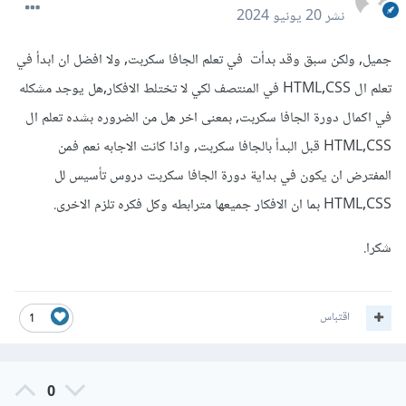
نشر
20 يونيو 2024
جميل, ولكن سبق وقد بدأت في تعلم الجافا سكربت, ولا افضل ان ابدأ في
تعلم ال HTML,CSS في المنتصف لكي لا تختلط الافكار,هل يوجد مشكله
في اكمال دورة الجافا سكربت, بمعنى اخر هل من الضروره بشده تعلم ال
HTML,CSS قبل البدأ بالجافا سكربت, واذا كانت الاجابه نعم فمن
المفترض ان يكون في بداية دورة الجافا سكربت دروس تأسيس لل
HTML,CSS بما ان الافكار جميعها مترابطه وكل فكره تلزم الاخرى.
شكرا.
اقتباس
1
0