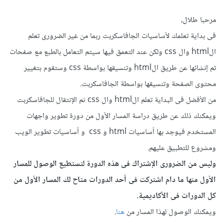
مرحبا طلال،
فى بداية تعلمك لأساسيات الجافاسكربت ربما من غير الضرورى تعلم
الhtml وال css ولكن عند التعمق فيها سيتم التعامل بالطبع مع صفحات
تم إنشائها عن طريق الhtml وتنسيقها بواسطة css وستقوم بتغيير
محتوى الصفحة وتنسيقها بواسطة الجافاسكربت.
من الأفضل فى البداية تعلم الhtml وال css ثم الإنتقال للجافاسكربت
ويمكنك ذلك عن طريق دراسة المسار الأول من
دورة تطوير واجهات
المستخدم
فيوجد بها أساسيات html و css و أساسيات تطوير الويب
ومشروع للتطبيق عليهم.
وليس من الضرورى الإشتراك فى هذه الدورة لتستطيع الوصول للمسار
الأول منها ما دام اشتركت فى أحد الدورات متاح لك المسار الأول من
كل الدورات فى الأكاديمية.
ويمكنك الوصول لهذا المسار من
هنا
.