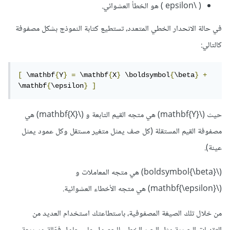
( \epsilon ) هو الخطأ العشوائي.
في حالة الانحدار الخطي المتعدد، تستطيع كتابة النموذج بشكل مصفوفة
كالتالي:
[
 \mathbf
{
Y
}
=
 \mathbf
{
X
}
 \boldsymbol
{
\beta
}
+
\mathbf
{
\epsilon
}
]
حيث (\mathbf{Y}) هي متجه القيم التابعة و (\mathbf{X}) هي
مصفوفة القيم المستقلة (كل صف يمثل متغير مستقل وكل عمود يمثل
عينة).
(\boldsymbol{\beta}) هي متجه المعاملات و
(\mathbf{\epsilon}) هي متجه الأخطاء العشوائية.
من خلال تلك الصيغة المصفوفية، باستطاعتك استخدام العديد من