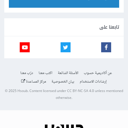
تابعنا على
عن أكاديمية حسوب
الأسئلة الشائعة
اكتب معنا
درّب معنا
إرشادات الاستخدام
بيان الخصوصية
مركز المساعدة
© 2025
Hsoub
.
Content licensed under
CC BY-NC-SA 4.0
unless mentioned
otherwise.