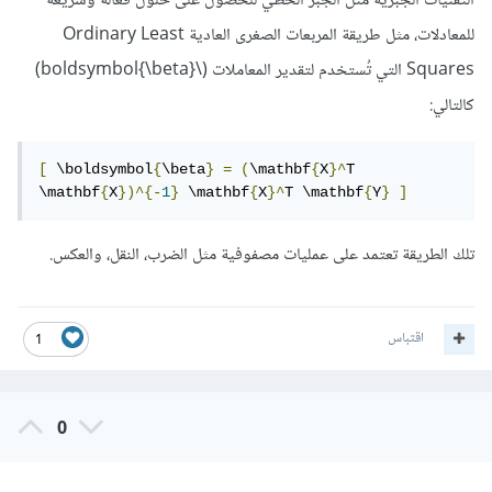
التقنيات الجبرية مثل الجبر الخطي للحصول على حلول فعّالة وسريعة
للمعادلات، مثل طريقة المربعات الصغرى العادية Ordinary Least
Squares التي تُستخدم لتقدير المعاملات (\boldsymbol{\beta})
كالتالي:
[
 \boldsymbol
{
\beta
}
=
(
\mathbf
{
X
}^
T 
\mathbf
{
X
})^{-
1
}
 \mathbf
{
X
}^
T \mathbf
{
Y
}
]
تلك الطريقة تعتمد على عمليات مصفوفية مثل الضرب، النقل، والعكس.
اقتباس
1
0