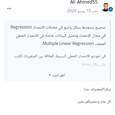
Ali Ahmed55
نشر
15 يونيو 2024
صحيح ستجدها بشكل واسع في معادلات الانحدار Regression
في مجال الإحصاء وتحليل البيانات، خاصة في الانحدار الخطي
المتعدد Multiple Linear Regression.
في نموذج الانحدار الخطي البسيط، العلاقة بين المتغيرات تُكتب
على شكل معادلة:
أظهر المزيد
[
 y 
=
 \beta_0 
+
 \beta_1 x 
+
 \epsilon 
]
شكراالحضرتك جدا
للتوضيح:
( y ) هو المتغير التابع.
كل عام وحضرتكم بخير
( x ) هو المتغير المستقل.
( \beta_0 ) هو التقاطع (الجزء الثابت).