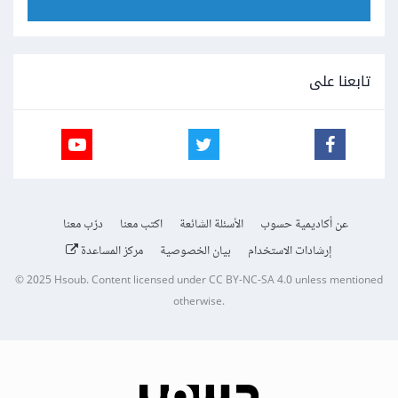
تابعنا على
عن أكاديمية حسوب
الأسئلة الشائعة
اكتب معنا
درّب معنا
إرشادات الاستخدام
بيان الخصوصية
مركز المساعدة
© 2025
Hsoub
.
Content licensed under
CC BY-NC-SA 4.0
unless mentioned
otherwise.